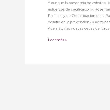
Seguridad
Y aunque la pandemia ha «obstaculi
escucha
esfuerzos de pacificación», Rosemar
Políticos y de Consolidación de la P
desafío de la prevención» y agravad
Además, «las nuevas cepas del virus
Leer más »