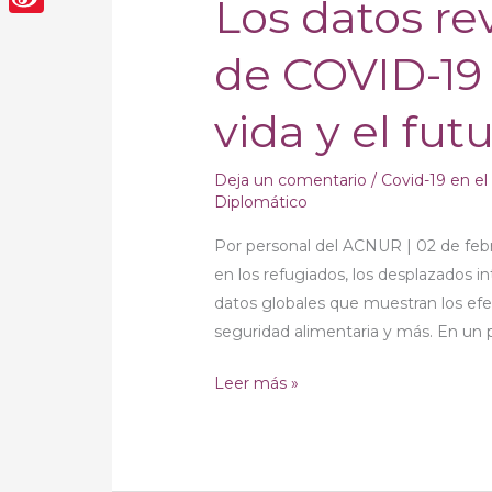
Los datos re
revelan
Sina
el
de COVID-19
impacto
Weibo
de
vida y el fut
COVID-
19
en
Deja un comentario
/
Covid-19 en e
Diplomático
los
medios
Por personal del ACNUR | 02 de feb
de
en los refugiados, los desplazados i
vida
datos globales que muestran los efe
y
seguridad alimentaria y más. En un p
el
futuro
Leer más »