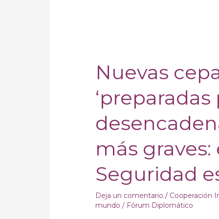
Nuevas
cepas
Nuevas cepa
de
COVID-
‘preparadas 
19
‘preparadas
desencadena
para
desencadenar’
más graves: 
infecciones
más
Seguridad e
graves:
el
Consejo
Deja un comentario
/
Cooperación I
mundo
/
Fórum Diplomático
de