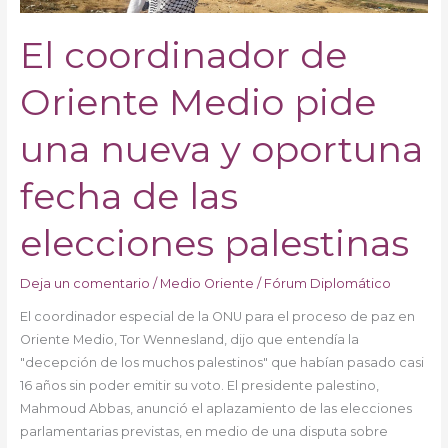
oportuna
fecha
El coordinador de
de
las
Oriente Medio pide
elecciones
palestinas
una nueva y oportuna
fecha de las
elecciones palestinas
Deja un comentario
/
Medio Oriente
/
Fórum Diplomático
El coordinador especial de la ONU para el proceso de paz en
Oriente Medio, Tor Wennesland, dijo que entendía la
"decepción de los muchos palestinos" que habían pasado casi
16 años sin poder emitir su voto. El presidente palestino,
Mahmoud Abbas, anunció el aplazamiento de las elecciones
parlamentarias previstas, en medio de una disputa sobre