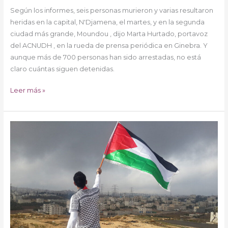
Según los informes, seis personas murieron y varias resultaron
heridas en la capital, N'Djamena, el martes, y en la segunda
ciudad más grande, Moundou , dijo Marta Hurtado, portavoz
del ACNUDH , en la rueda de prensa periódica en Ginebra. Y
aunque más de 700 personas han sido arrestadas, no está
claro cuántas siguen detenidas.
Leer más »
El
coordinador
de
Oriente
Medio
pide
una
nueva
y