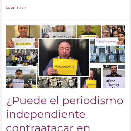
Leer más »
¿Puede
el
periodismo
independiente
contraatacar
en
Turquía?
¿Puede el periodismo
independiente
contraatacar en