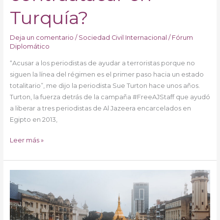
Turquía?
Deja un comentario
/
Sociedad Civil Internacional
/
Fórum
Diplomático
“Acusar a los periodistas de ayudar a terroristas porque no
siguen la línea del régimen es el primer paso hacia un estado
totalitario”, me dijo la periodista Sue Turton hace unos años.
Turton, la fuerza detrás de la campaña #FreeAJStaff que ayudó
a liberar a tres periodistas de Al Jazeera encarcelados en
Egipto en 2013,
Leer más »
Myanmar
se
acerca
al