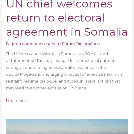
UN chief welcomes
return to electoral
agreement in Somalia
Deja un comentario
/
África
/
Fórum Diplomático
The UN Assistance Mission in Somalia (UNSOM) issued
a statement on Tuesday, alongside international partners,
strongly condemning an outbreak of violence in the
capital Mogadishu and urging all sides to “exercise maximum
restraint, resume dialogue, and avoid unilateral actions that
may lead to a further escalation”. Source
Leer más »
UN
condemns