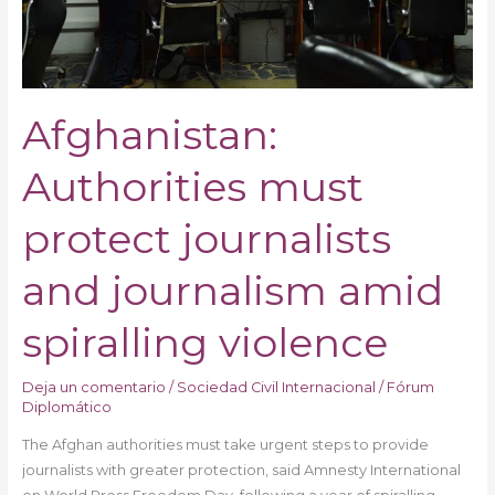
spiralling
violence
Afghanistan:
Authorities must
protect journalists
and journalism amid
spiralling violence
Deja un comentario
/
Sociedad Civil Internacional
/
Fórum
Diplomático
The Afghan authorities must take urgent steps to provide
journalists with greater protection, said Amnesty International