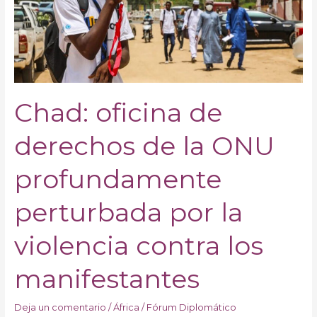
la
ONU
profundamente
perturbada
por
la
Chad: oficina de
violencia
contra
derechos de la ONU
los
manifestantes
profundamente
perturbada por la
violencia contra los
manifestantes
Deja un comentario
/
África
/
Fórum Diplomático