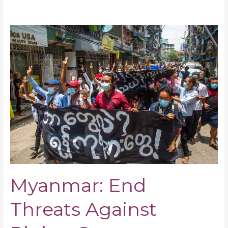
Myanmar:
End
Threats
Against
Rights
Group
Myanmar: End
Threats Against