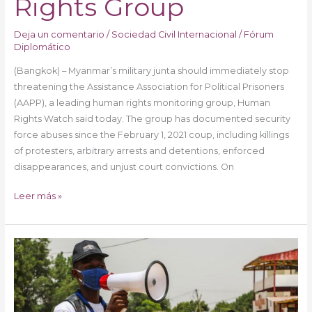
Rights Group
Deja un comentario
/
Sociedad Civil Internacional
/
Fórum
Diplomático
(Bangkok) – Myanmar’s military junta should immediately stop
threatening the Assistance Association for Political Prisoners
(AAPP), a leading human rights monitoring group, Human
Rights Watch said today. The group has documented security
force abuses since the February 1, 2021 coup, including killings
of protesters, arbitrary arrests and detentions, enforced
disappearances, and unjust court convictions. On
Leer más »
Chad:
oficina
de
derechos
de