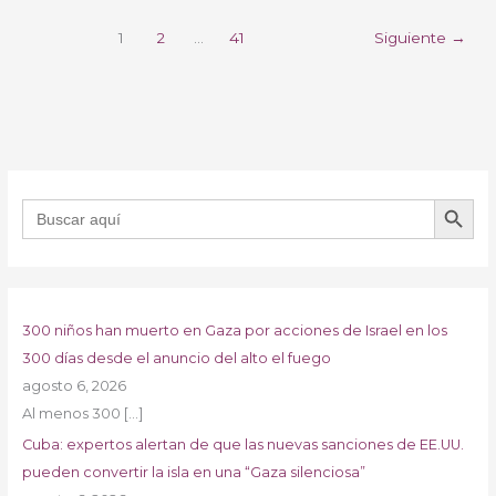
1
2
…
41
Siguiente
→
BOTÓN DE B
Buscar:
300 niños han muerto en Gaza por acciones de Israel en los
300 días desde el anuncio del alto el fuego
agosto 6, 2026
Al menos 300
[…]
Cuba: expertos alertan de que las nuevas sanciones de EE.UU.
pueden convertir la isla en una “Gaza silenciosa”