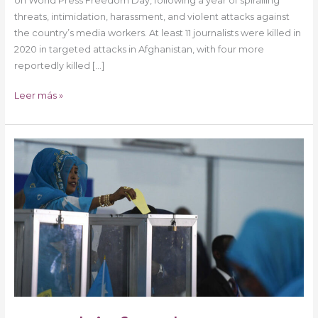
on World Press Freedom Day, following a year of spiralling
threats, intimidation, harassment, and violent attacks against
the country’s media workers. At least 11 journalists were killed in
2020 in targeted attacks in Afghanistan, with four more
reportedly killed […]
Leer más »
UN
chief
welcomes
return
to
electoral
agreement
in
Somalia