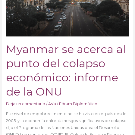
punto
del
colapso
económico:
informe
de
la
Myanmar se acerca al
ONU
punto del colapso
económico: informe
de la ONU
Deja un comentario
/
Asia
/
Fórum Diplomático
Ese nivel de empobrecimiento no se ha visto en el país desde
2005, y la economía enfrenta riesgos significativos de colapso,
dijo el Programa de las Naciones Unidas para el Desarrollo
(PNUD ) en su informe, COVID-19, Golpe de Estado y Pobreza: