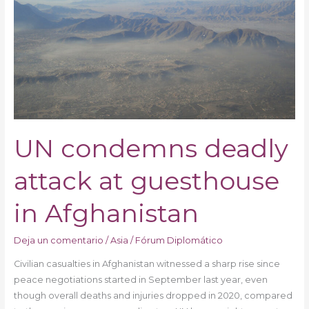
deadly
attack
at
guesthouse
in
Afghanistan
UN condemns deadly
attack at guesthouse
in Afghanistan
Deja un comentario
/
Asia
/
Fórum Diplomático
Civilian casualties in Afghanistan witnessed a sharp rise since
peace negotiations started in September last year, even
though overall deaths and injuries dropped in 2020, compared