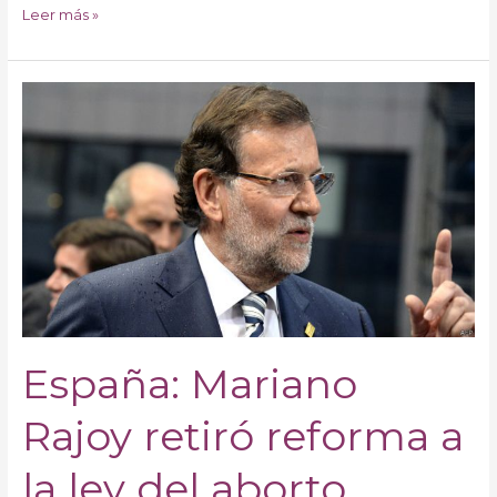
Leer más »
España:
Mariano
Rajoy
retiró
reforma
a
la
ley
del
aborto
España: Mariano
Rajoy retiró reforma a
la ley del aborto