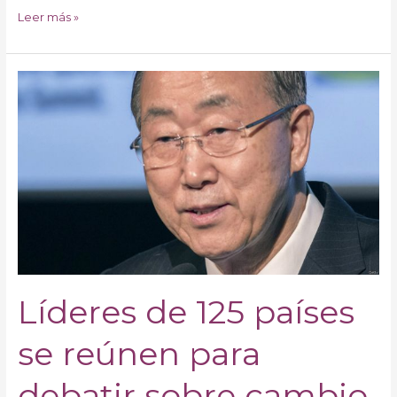
Leer más »
Líderes
de
125
países
se
reúnen
para
debatir
sobre
cambio
climático
Líderes de 125 países
se reúnen para
debatir sobre cambio