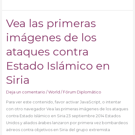
Vea las primeras
Vea
las
imágenes de los
primeras
imágenes
de
ataques contra
los
ataques
Estado Islámico en
contra
Estado
Siria
Islámico
en
Deja un comentario
/
World
/
Fórum Diplomático
Siria
Para ver este contenido, favor activar JavaScript, o intentar
con otro navegador Vea las primeras imágenes de los ataques
contra Estado Islámico en Siria 23 septiembre 2014 Estados
Unidos y aliados árabes lanzaron por primera vez bombardeos
aéreos contra objetivos en Siria del grupo extremista