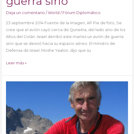
guerra sirio
Deja un comentario
/
World
/
Fórum Diplomático
23 septiembre 2014 Fuente de la imagen, AP Pie de foto, Se
cree que el avión cayó cerca de Quneitra, del lado sirio de los
Altos del Golán. Israel derribó este martes un avión de guerra
sirio que se desvió hacia su espacio aéreo. El ministro de
Defensa de Israel, Moshe Yaalon, dijo que su
Leer más »
Francia
confirma
secuestro
de
uno
de
sus
ciudadanos