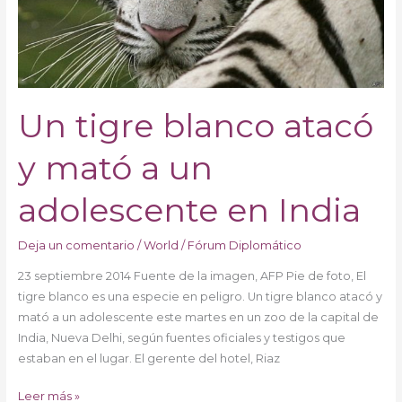
a
un
adolescente
en
India
Un tigre blanco atacó
y mató a un
adolescente en India
Deja un comentario
/
World
/
Fórum Diplomático
23 septiembre 2014 Fuente de la imagen, AFP Pie de foto, El
tigre blanco es una especie en peligro. Un tigre blanco atacó y
mató a un adolescente este martes en un zoo de la capital de
India, Nueva Delhi, según fuentes oficiales y testigos que
estaban en el lugar. El gerente del hotel, Riaz
Leer más »