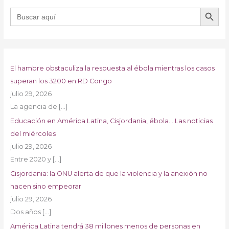
BOTÓN DE B
Buscar:
El hambre obstaculiza la respuesta al ébola mientras los casos
superan los 3200 en RD Congo
julio 29, 2026
La agencia de
[…]
Educación en América Latina, Cisjordania, ébola… Las noticias
del miércoles
julio 29, 2026
Entre 2020 y
[…]
Cisjordania: la ONU alerta de que la violencia y la anexión no
hacen sino empeorar
julio 29, 2026
Dos años
[…]
América Latina tendrá 38 millones menos de personas en