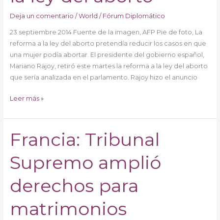
Deja un comentario
/
World
/
Fórum Diplomático
23 septiembre 2014 Fuente de la imagen, AFP Pie de foto, La
reforma a la ley del aborto pretendía reducir los casos en que
una mujer podía abortar. El presidente del gobierno español,
Mariano Rajoy, retiró este martes la reforma a la ley del aborto
que sería analizada en el parlamento. Rajoy hizo el anuncio
Leer más »
Francia: Tribunal
Francia:
Tribunal
Supremo amplió
Supremo
amplió
derechos
derechos para
para
matrimonios
matrimonios
homosexuales