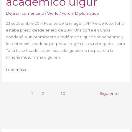
académico uigur
académico
uigur
Deja un comentario
/
World
/
Fórum Diplomático
23 septiembre 2014 Fuente de la imagen, AP Pie de foto, Tohti
estaba preso desde enero de 2014. Una corte en China
condenó a un prominente académico uigur de separatismo y
lo sentenció a cadena perpetua, según dijo su abogado. Ilham
Tohti ha criticado las políticas del gobierno respecto a la
minoría musulmana uigur en
Leer más »
1
2
…
10
Siguiente
→