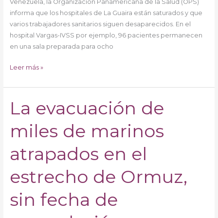
Venezuela, la Organización Panamericana de la Salud (OPS)
informa que los hospitales de La Guaira están saturados y que
varios trabajadores sanitarios siguen desaparecidos. En el
hospital Vargas-IVSS por ejemplo, 96 pacientes permanecen
en una sala preparada para ocho
Leer más »
La evacuación de
La
evacuación
miles de marinos
de
miles
de
atrapados en el
marinos
atrapados
estrecho de Ormuz,
en
el
sin fecha de
estrecho
de