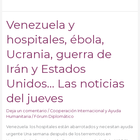
Venezuela y
Venezuela
y
hospitales, ébola,
hospitales,
ébola,
Ucrania,
Ucrania, guerra de
guerra
de
Irán y Estados
Irán
y
Unidos… Las noticias
Estados
Unidos…
del jueves
Las
noticias
Deja un comentario
/
Cooperación Internacional y Ayuda
del
Humanitaria
/
Fórum Diplomático
jueves
Venezuela: los hospitales están abarrotados y necesitan ayuda
urgente Una semana después de los terremotos en