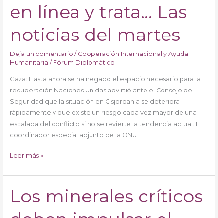
estafas
en línea y trata… Las
en
línea
noticias del martes
y
trata…
Deja un comentario
/
Cooperación Internacional y Ayuda
Las
Humanitaria
/
Fórum Diplomático
noticias
Gaza: Hasta ahora se ha negado el espacio necesario para la
del
recuperación Naciones Unidas advirtió ante el Consejo de
martes
Seguridad que la situación en Cisjordania se deteriora
rápidamente y que existe un riesgo cada vez mayor de una
escalada del conflicto si no se revierte la tendencia actual. El
coordinador especial adjunto de la ONU
Leer más »
Los minerales críticos
Los
minerales
críticos