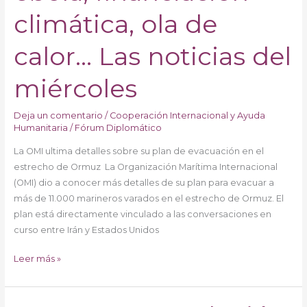
financiación
climática, ola de
climática,
ola
calor… Las noticias del
de
calor…
miércoles
Las
noticias
Deja un comentario
/
Cooperación Internacional y Ayuda
del
Humanitaria
/
Fórum Diplomático
miércoles
La OMI ultima detalles sobre su plan de evacuación en el
estrecho de Ormuz La Organización Marítima Internacional
(OMI) dio a conocer más detalles de su plan para evacuar a
más de 11.000 marineros varados en el estrecho de Ormuz. El
plan está directamente vinculado a las conversaciones en
curso entre Irán y Estados Unidos
Leer más »