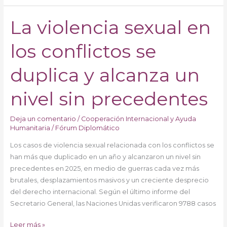
La violencia sexual en
La
violencia
los conflictos se
sexual
en
los
duplica y alcanza un
conflictos
se
nivel sin precedentes
duplica
y
Deja un comentario
/
Cooperación Internacional y Ayuda
alcanza
Humanitaria
/
Fórum Diplomático
un
Los casos de violencia sexual relacionada con los conflictos se
nivel
han más que duplicado en un año y alcanzaron un nivel sin
sin
precedentes en 2025, en medio de guerras cada vez más
precedentes
brutales, desplazamientos masivos y un creciente desprecio
del derecho internacional. Según el último informe del
Secretario General, las Naciones Unidas verificaron 9788 casos
Leer más »