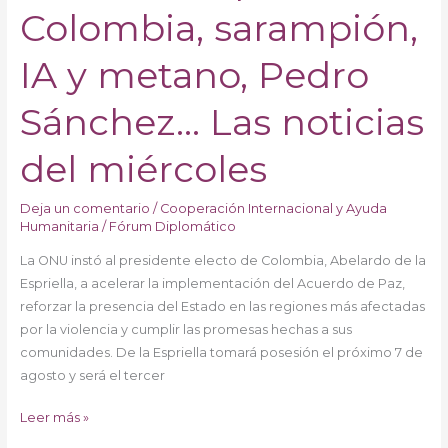
Colombia, sarampión,
paz
en
Colombia,
IA y metano, Pedro
sarampión,
IA
Sánchez… Las noticias
y
metano,
del miércoles
Pedro
Sánchez…
Deja un comentario
/
Cooperación Internacional y Ayuda
Las
Humanitaria
/
Fórum Diplomático
noticias
La ONU instó al presidente electo de Colombia, Abelardo de la
del
Espriella, a acelerar la implementación del Acuerdo de Paz,
miércoles
reforzar la presencia del Estado en las regiones más afectadas
por la violencia y cumplir las promesas hechas a sus
comunidades. De la Espriella tomará posesión el próximo 7 de
agosto y será el tercer
Leer más »