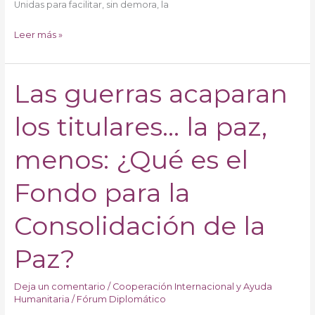
Unidas para facilitar, sin demora, la
Leer más »
Las guerras acaparan
Las
guerras
los titulares… la paz,
acaparan
los
titulares…
menos: ¿Qué es el
la
paz,
Fondo para la
menos:
¿Qué
Consolidación de la
es
el
Paz?
Fondo
para
Deja un comentario
/
Cooperación Internacional y Ayuda
la
Humanitaria
/
Fórum Diplomático
Consolidación