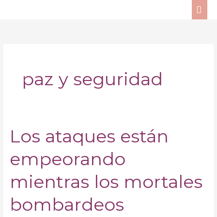
Ir
ME
al
PRI
contenido
paz y seguridad
Los ataques están
Los
ataques
empeorando
están
empeorando
mientras
mientras los mortales
los
mortales
bombardeos
bombardeos