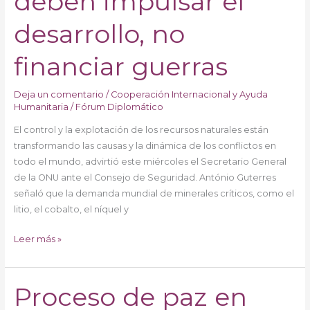
deben impulsar el
deben
impulsar
desarrollo, no
el
desarrollo,
financiar guerras
no
financiar
Deja un comentario
/
Cooperación Internacional y Ayuda
guerras
Humanitaria
/
Fórum Diplomático
El control y la explotación de los recursos naturales están
transformando las causas y la dinámica de los conflictos en
todo el mundo, advirtió este miércoles el Secretario General
de la ONU ante el Consejo de Seguridad. António Guterres
señaló que la demanda mundial de minerales críticos, como el
litio, el cobalto, el níquel y
Leer más »
Proceso de paz en
Proceso
de