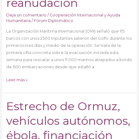
reanudación
Ormuz,
sin
Deja un comentario
/
Cooperación Internacional y Ayuda
fecha
Humanitaria
/
Fórum Diplomático
de
La Organización Marítima Internacional (OMI) señaló que 115
reanudación
barcos con unos 2500 tripulantes salieron del Golfo durante los
primeros tres días y medio de la operación. Se trata de la
primera cifra concreta sobre la evacuación iniciada esta
semana para rescatar a unos 11.000 marinos atrapados a bordo
de 600 embarcaciones desde que estalló a
Leer más »
Estrecho de Ormuz,
Estrecho
de
vehículos autónomos,
Ormuz,
vehículos
autónomos,
ébola, financiación
ébola,