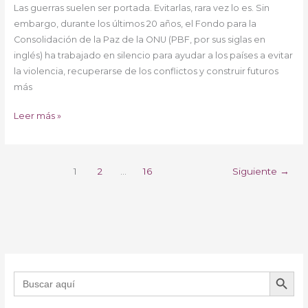
Las guerras suelen ser portada. Evitarlas, rara vez lo es. Sin
de
embargo, durante los últimos 20 años, el Fondo para la
la
Consolidación de la Paz de la ONU (PBF, por sus siglas en
Paz?
inglés) ha trabajado en silencio para ayudar a los países a evitar
la violencia, recuperarse de los conflictos y construir futuros
más
Leer más »
1
2
…
16
Siguiente
→
BOTÓN DE B
Buscar: