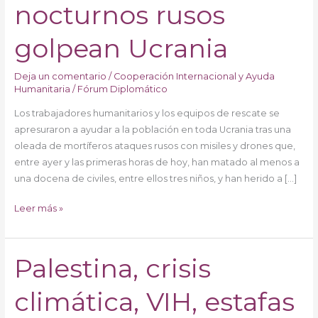
nocturnos
nocturnos rusos
rusos
golpean
golpean Ucrania
Ucrania
Deja un comentario
/
Cooperación Internacional y Ayuda
Humanitaria
/
Fórum Diplomático
Los trabajadores humanitarios y los equipos de rescate se
apresuraron a ayudar a la población en toda Ucrania tras una
oleada de mortíferos ataques rusos con misiles y drones que,
entre ayer y las primeras horas de hoy, han matado al menos a
una docena de civiles, entre ellos tres niños, y han herido a […]
Leer más »
Palestina, crisis
Palestina,
crisis
climática, VIH, estafas
climática,
VIH,