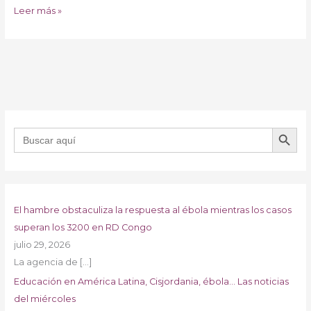
Leer más »
BOTÓN DE B
Buscar:
El hambre obstaculiza la respuesta al ébola mientras los casos
superan los 3200 en RD Congo
julio 29, 2026
La agencia de
[…]
Educación en América Latina, Cisjordania, ébola… Las noticias
del miércoles