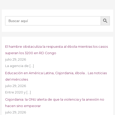
BOTÓN DE B
Buscar:
El hambre obstaculiza la respuesta al ébola mientras los casos
superan los 3200 en RD Congo
julio 29, 2026
La agencia de
[…]
Educación en América Latina, Cisjordania, ébola… Las noticias
del miércoles
julio 29, 2026
Entre 2020 y
[…]
Cisjordania: la ONU alerta de que la violencia y la anexión no
hacen sino empeorar
julio 29, 2026