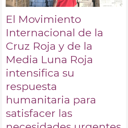
de
la
Media
El Movimiento
Luna
Roja
Internacional de la
intensifica
su
Cruz Roja y de la
respuesta
humanitaria
Media Luna Roja
para
satisfacer
intensifica su
las
necesidades
respuesta
urgentes
en
humanitaria para
Etiopía,
Sudán
satisfacer las
y
Djibouti
necesidades urgentes