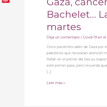
Gaza, cáncer
cáncer
Sina
Bachelet… La
prevenible,
Weibo
Bachelet…
martes
Las
noticias
del
Deja un comentario
/
Covid-19 en e
martes
Cinco pacientes salen de Gaza por e
palestinos que necesitan atención m
Rafah en el primer día tras su reape
este primer paso, pero recuerda que
[…]
Leer más »