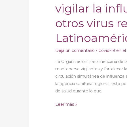
vigilar la in
de
la
otros virus r
salud
pide
Latinoaméri
vigilar
la
influenza,
Deja un comentario
/
Covid-19 en e
el
La Organización Panamericana de la
COVID
mantenerse vigilantes y fortalecer la
y
circulación simultánea de influenza es
otros
la agencia sanitaria regional, esto 
virus
de salud durante lo que
respiratorios
en
Leer más »
Latinoamérica