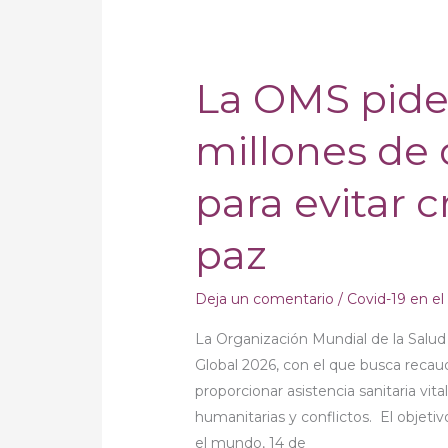
La OMS pide 
La
OMS
millones de 
pide
invertir
para evitar cr
1000
millones
paz
de
dólares
en
Deja un comentario
/
Covid-19 en e
salud
La Organización Mundial de la Salu
para
Global 2026, con el que busca recau
evitar
proporcionar asistencia sanitaria vit
crisis
humanitarias y conflictos. El objeti
y
el mundo, 14 de