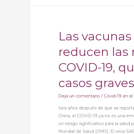
Las vacunas 
Las
vacunas
reducen las
actualizadas
reducen
COVID-19, q
las
muertes
casos grave
por
COVID-
19,
Deja un comentario
/
Covid-19 en e
que
Seis años después de que se report
sigue
China, el COVID-19 ya no es una eme
causando
un riesgo significativo para la salud 
casos
Mundial de Salud (OMS). El virus SA
graves