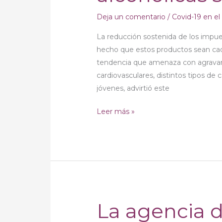
bebidas
azucaradas
Deja un comentario
/
Covid-19 en e
y
La reducción sostenida de los impue
alcohólicas
hecho que estos productos sean cada
salvaría
tendencia que amenaza con agravar 
vidas
cardiovasculares, distintos tipos de 
jóvenes, advirtió este
Leer más »
La agencia d
La
agencia