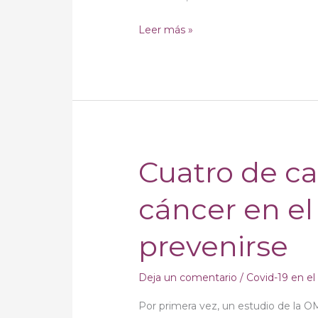
garantizar
la
Leer más »
paz
Cuatro de ca
Cuatro
de
cáncer en e
cada
diez
prevenirse
casos
de
cáncer
Deja un comentario
/
Covid-19 en e
en
Por primera vez, un estudio de la OM
el