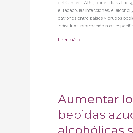
del Cáncer (IARC) pone cifras al rie
mundo
el tabaco, las infecciones, el alcoh
podrían
patrones entre países y grupos pob
prevenirse
individuos información más específi
Leer más »
Aumentar lo
Aumentar
los
bebidas azu
impuestos
a
alcohólicas s
las