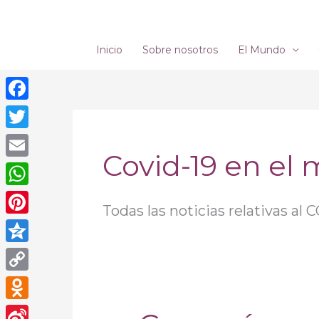
Ir
al
contenido
Inicio
Sobre nosotros
El Mundo
Facebook
Twitter
Covid-19 en el
Email
WhatsApp
Todas las noticias relativas al
Pinterest
Qzone
Copy
Link
Odnoklassniki
Gaza,