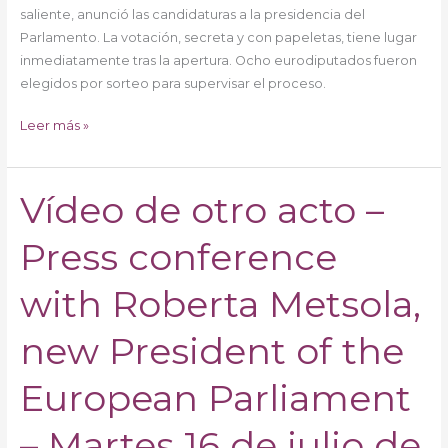
saliente, anunció las candidaturas a la presidencia del
Parlamento. La votación, secreta y con papeletas, tiene lugar
inmediatamente tras la apertura. Ocho eurodiputados fueron
elegidos por sorteo para supervisar el proceso.
Leer más »
Vídeo de otro acto –
Vídeo
de
Press conference
otro
acto
–
with Roberta Metsola,
Press
conference
new President of the
with
Roberta
European Parliament
Metsola,
new
– Martes 16 de julio de