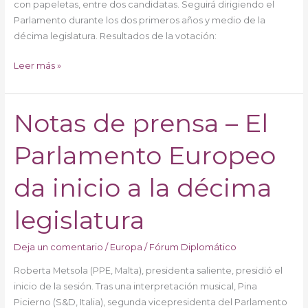
con papeletas, entre dos candidatas. Seguirá dirigiendo el
Parlamento durante los dos primeros años y medio de la
décima legislatura. Resultados de la votación:
Leer más »
Notas de prensa – El
Notas
de
Parlamento Europeo
prensa
–
El
da inicio a la décima
Parlamento
Europeo
legislatura
da
inicio
Deja un comentario
/
Europa
/
Fórum Diplomático
a
Roberta Metsola (PPE, Malta), presidenta saliente, presidió el
la
inicio de la sesión. Tras una interpretación musical, Pina
décima
Picierno (S&D, Italia), segunda vicepresidenta del Parlamento
legislatura