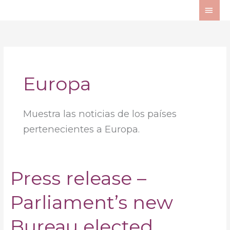
Ir
ME
al
PRI
contenido
Europa
Muestra las noticias de los países
pertenecientes a Europa.
Press release –
Press
release
Parliament’s new
–
Parliament’s
new
Bureau elected