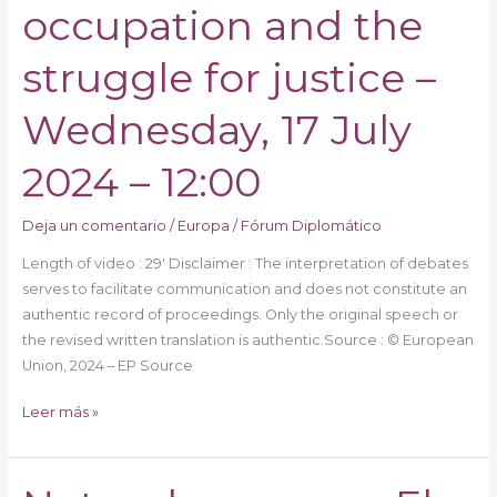
occupation and the
50
years
struggle for justice –
since
the
Wednesday, 17 July
Turkish
invasion
2024 – 12:00
of
Cyprus
Deja un comentario
/
Europa
/
Fórum Diplomático
in
1974:
Length of video : 29′ Disclaimer : The interpretation of debates
Reflections
serves to facilitate communication and does not constitute an
on
authentic record of proceedings. Only the original speech or
half
the revised written translation is authentic.Source : © European
a
Union, 2024 – EP Source
century
of
Leer más »
occupation
and
the
Notas