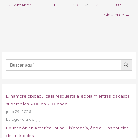
←
Anterior
1
…
53
54
55
…
87
Siguiente
→
BOTÓN DE B
Buscar:
El hambre obstaculiza la respuesta al ébola mientras los casos
superan los 3200 en RD Congo
julio 29, 2026
La agencia de
[…]
Educación en América Latina, Cisjordania, ébola… Las noticias
del miércoles