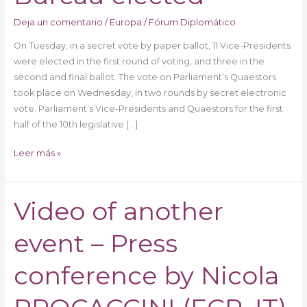
Bureau
elected
Deja un comentario
/
Europa
/
Fórum Diplomático
On Tuesday, in a secret vote by paper ballot, 11 Vice-Presidents
were elected in the first round of voting, and three in the
second and final ballot. The vote on Parliament’s Quaestors
took place on Wednesday, in two rounds by secret electronic
vote. Parliament’s Vice-Presidents and Quaestors for the first
half of the 10th legislative […]
Leer más »
Video of another
Video
of
event – Press
another
event
–
conference by Nicola
Press
conference