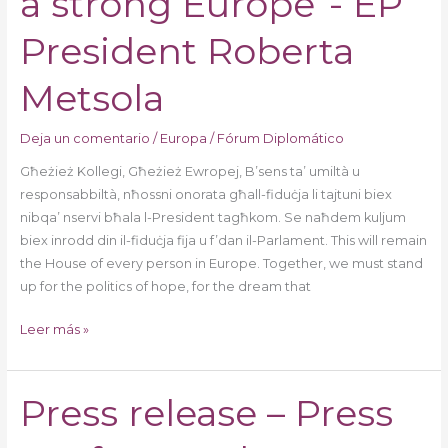
a strong Europe”- EP
Parliament
in
President Roberta
a
strong
Metsola
Europe”-
EP
Deja un comentario
/
Europa
/
Fórum Diplomático
President
Għeżież Kollegi, Għeżież Ewropej, B’sens ta’ umiltà u
Roberta
responsabbiltà, nħossni onorata għall-fiduċja li tajtuni biex
Metsola
nibqa’ nservi bħala l-President tagħkom. Se naħdem kuljum
biex inrodd din il-fiduċja fija u f’dan il-Parlament. This will remain
the House of every person in Europe. Together, we must stand
up for the politics of hope, for the dream that
Leer más »
Press release – Press
Press
release
–