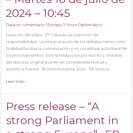
President
of
2024 – 10:45
the
European
Deja un comentario
/
Europa
/
Fórum Diplomático
Parliament
–
Duración del vídeo : 27′ Cláusula de exención de
Martes
responsabilidad : La interpretación de los debates tiene como
16
finalidad facilitar la comunicación y no constituye acta literal de
de
los procedimientos. Sólo la traducción por escrito y revisada
julio
del discurso original puede ser considerada textual y
de
auténtica.Fuente : © Unión Europea, 2024 – PE Source
2024
Leer más »
–
10:45
Press release – “A
Press
release
strong Parliament in
–
“A
strong