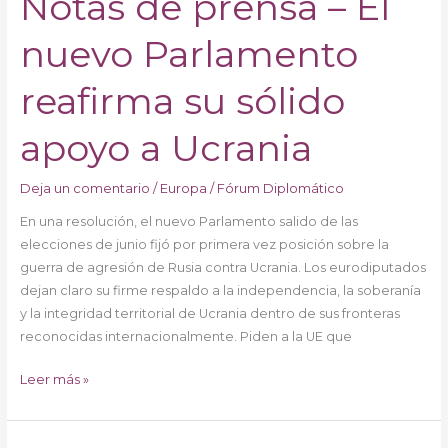
Notas de prensa – El
struggle
de
for
nuevo Parlamento
prensa
justice
–
–
El
reafirma su sólido
Wednesday,
nuevo
17
Parlamento
apoyo a Ucrania
July
reafirma
2024
su
Deja un comentario
/
Europa
/
Fórum Diplomático
–
sólido
12:00
En una resolución, el nuevo Parlamento salido de las
apoyo
elecciones de junio fijó por primera vez posición sobre la
a
guerra de agresión de Rusia contra Ucrania. Los eurodiputados
Ucrania
dejan claro su firme respaldo a la independencia, la soberanía
y la integridad territorial de Ucrania dentro de sus fronteras
reconocidas internacionalmente. Piden a la UE que
Leer más »