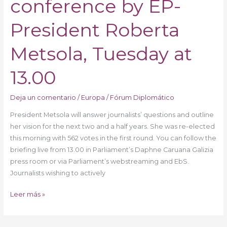
conference by EP-
Press
conference
President Roberta
by
EP-
Metsola, Tuesday at
President
Roberta
13.00
Metsola,
Tuesday
Deja un comentario
/
Europa
/
Fórum Diplomático
at
President Metsola will answer journalists’ questions and outline
13.00
her vision for the next two and a half years. She was re-elected
this morning with 562 votes in the first round. You can follow the
briefing live from 13.00 in Parliament’s Daphne Caruana Galizia
press room or via Parliament’s webstreaming and EbS.
Journalists wishing to actively
Leer más »