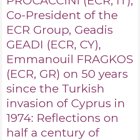
PROCACCINI (ECR, IT),
by
Nicola
Co-President of the
PROCACCINI
(ECR,
ECR Group, Geadis
IT),
Co-
GEADI (ECR, CY),
President
of
Emmanouil FRAGKOS
the
ECR
(ECR, GR) on 50 years
Group,
Geadis
since the Turkish
GEADI
(ECR,
invasion of Cyprus in
CY),
Emmanouil
1974: Reflections on
FRAGKOS
(ECR,
half a century of
GR)
on