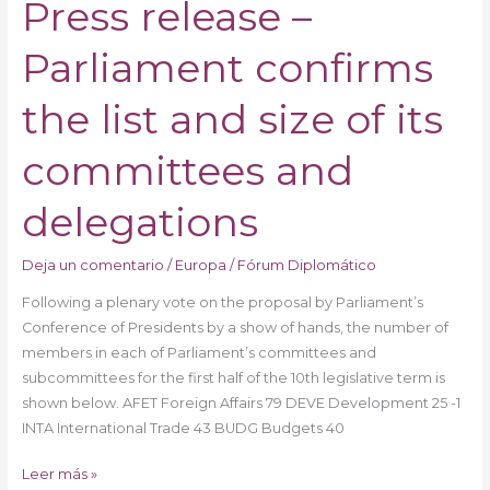
Press release –
Press
release
Parliament confirms
–
Parliament
confirms
the list and size of its
the
list
committees and
and
size
delegations
of
its
Deja un comentario
/
Europa
/
Fórum Diplomático
committees
Following a plenary vote on the proposal by Parliament’s
and
Conference of Presidents by a show of hands, the number of
delegations
members in each of Parliament’s committees and
subcommittees for the first half of the 10th legislative term is
shown below. AFET Foreign Affairs 79 DEVE Development 25 -1
INTA International Trade 43 BUDG Budgets 40
Leer más »