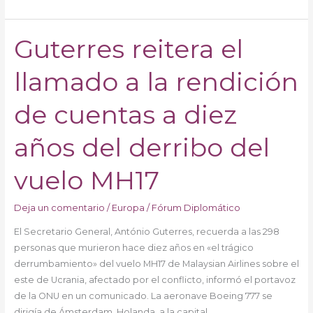
Guterres reitera el
Guterres
reitera
llamado a la rendición
el
llamado
a
de cuentas a diez
la
rendición
años del derribo del
de
cuentas
vuelo MH17
a
diez
Deja un comentario
/
Europa
/
Fórum Diplomático
años
El Secretario General, António Guterres, recuerda a las 298
del
personas que murieron hace diez años en «el trágico
derribo
derrumbamiento» del vuelo MH17 de Malaysian Airlines sobre el
del
este de Ucrania, afectado por el conflicto, informó el portavoz
vuelo
de la ONU en un comunicado. La aeronave Boeing 777 se
MH17
dirigía de Ámsterdam, Holanda, a la capital