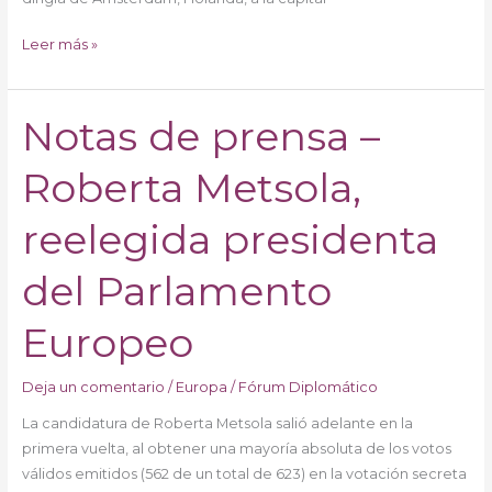
Leer más »
Notas de prensa –
Notas
de
Roberta Metsola,
prensa
–
Roberta
reelegida presidenta
Metsola,
reelegida
del Parlamento
presidenta
del
Europeo
Parlamento
Europeo
Deja un comentario
/
Europa
/
Fórum Diplomático
La candidatura de Roberta Metsola salió adelante en la
primera vuelta, al obtener una mayoría absoluta de los votos
válidos emitidos (562 de un total de 623) en la votación secreta