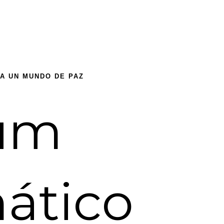
RA UN MUNDO DE PAZ
um
ático