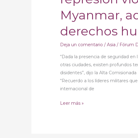
ONU
Myanmar, adv
derechos h
Deja un comentario
/
Asia
/
Fórum D
“Dada la presencia de seguridad en la
otras ciudades, existen profundos t
disidentes”, dijo la Alta Comisionad
“Recuerdo a los líderes militares q
internacional de
Leer más »