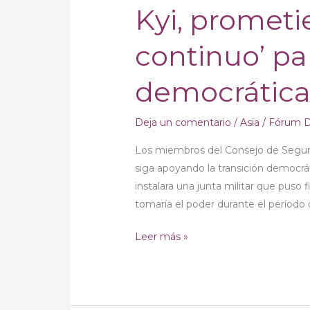
Kyi, prometi
democrática
de
continuo’ par
Myanmar
democrátic
Deja un comentario
/
Asia
/
Fórum D
Los miembros del Consejo de Seguri
siga apoyando la transición democrát
instalara una junta militar que puso 
tomaría el poder durante el período
Leer más »