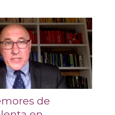
emores de
olenta en