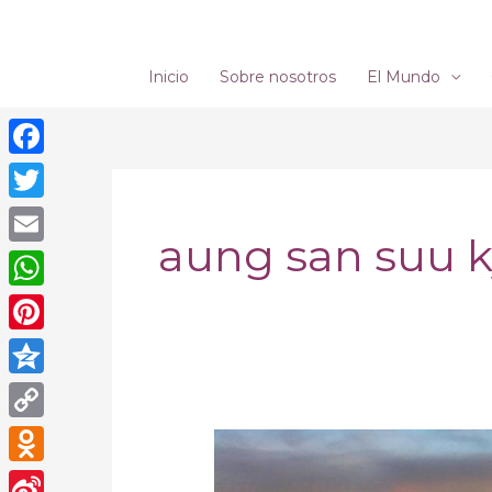
Ir
al
contenido
Inicio
Sobre nosotros
El Mundo
Facebook
Twitter
aung san suu k
Email
WhatsApp
Pinterest
Qzone
Copy
Myanmar:
Link
‘El
Odnoklassniki