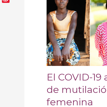
19
Sina
aumentó
el
Weibo
riesgo
de
mutilación
genital
femenina
El COVID-19 
de mutilació
femenina