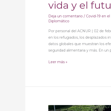
vida y el fut
Deja un comentario
/
Covid-19 en e
Diplomático
Por personal del ACNUR | 02 de feb
en los refugiados, los desplazados i
datos globales que muestran los efe
seguridad alimentaria y más. En un p
Leer más »
No