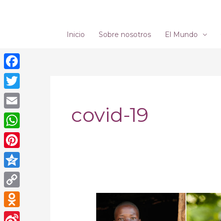
Ir
al
contenido
Inicio
Sobre nosotros
El Mundo
Facebook
Twitter
covid-19
Email
WhatsApp
Pinterest
Qzone
Copy
El
Link
COVID-
Odnoklassniki