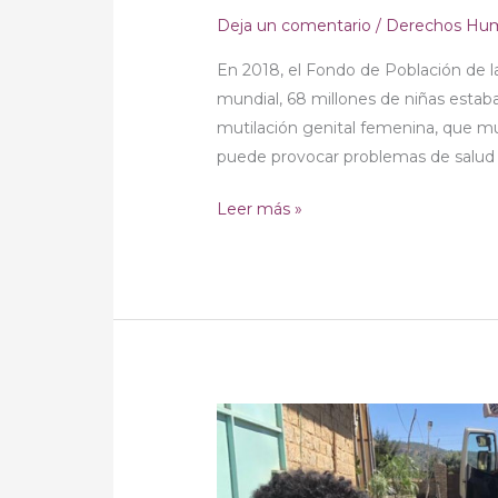
Deja un comentario
/
Derechos Hu
En 2018, el Fondo de Población de l
mundial, 68 millones de niñas estaban
mutilación genital femenina, que mu
puede provocar problemas de salud y
Leer más »
Etiopía:
Respondiendo
a