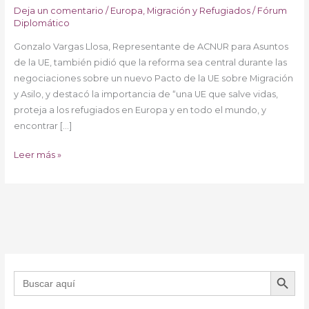
Deja un comentario
/
Europa
,
Migración y Refugiados
/
Fórum
Diplomático
Gonzalo Vargas Llosa, Representante de ACNUR para Asuntos
de la UE, también pidió que la reforma sea central durante las
negociaciones sobre un nuevo Pacto de la UE sobre Migración
y Asilo, y destacó la importancia de “una UE que salve vidas,
proteja a los refugiados en Europa y en todo el mundo, y
encontrar […]
Leer más »
BOTÓN DE B
Buscar: