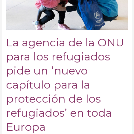
para
los
refugiados
pide
un
‘nuevo
La agencia de la ONU
capítulo
para
para los refugiados
la
protección
pide un ‘nuevo
de
los
capítulo para la
refugiados’
en
protección de los
toda
Europa
refugiados’ en toda
Europa