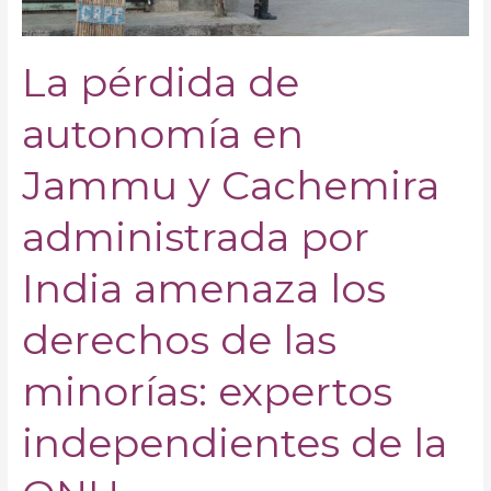
administrada
por
India
La pérdida de
amenaza
los
autonomía en
derechos
de
Jammu y Cachemira
las
minorías:
administrada por
expertos
independientes
India amenaza los
de
la
derechos de las
ONU
minorías: expertos
independientes de la