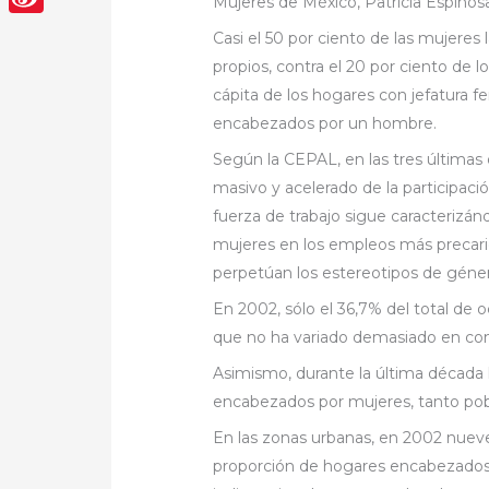
Mujeres de México, Patricia Espinos
Sina
Casi el 50 por ciento de las mujeres
Weibo
propios, contra el 20 por ciento de 
cápita de los hogares con jefatura 
encabezados por un hombre.
Según la CEPAL, en las tres última
masivo y acelerado de la participaci
fuerza de trabajo sigue caracterizá
mujeres en los empleos más precari
perpetúan los estereotipos de géne
En 2002, sólo el 36,7% del total de 
que no ha variado demasiado en com
Asimismo, durante la última década 
encabezados por mujeres, tanto po
En las zonas urbanas, en 2002 nuev
proporción de hogares encabezados