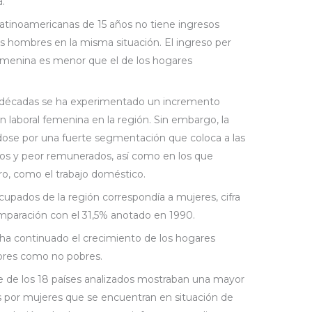
a.
 latinoamericanas de 15 años no tiene ingresos
los hombres en la misma situación. El ingreso per
femenina es menor que el de los hogares
s décadas se ha experimentado un incremento
ón laboral femenina en la región. Sin embargo, la
ndose por una fuerte segmentación que coloca a las
os y peor remunerados, así como en los que
ro, como el trabajo doméstico.
ocupados de la región correspondía a mujeres, cifra
paración con el 31,5% anotado en 1990.
ha continuado el crecimiento de los hogares
bres como no pobres.
e de los 18 países analizados mostraban una mayor
 por mujeres que se encuentran en situación de