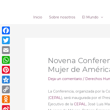
Ir
al
contenido
Inicio
Sobre nosotros
El Mundo
Facebook
Twitter
Email
Novena Conferenc
Mujer de América
WhatsApp
Pinterest
Deja un comentario
/
Derechos Hu
Qzone
La Conferencia, organizada por la C
Copy
(
CEPAL
), será inaugurada por el Pre
Ejecutivo de la
CEPAL
, José Luis Ma
Link
Odnoklassniki