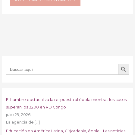
BOTÓN DE B
Buscar:
El hambre obstaculiza la respuesta al ébola mientras los casos
superan los 3200 en RD Congo
julio 29, 2026
La agencia de
[…]
Educación en América Latina, Cisjordania, ébola… Las noticias