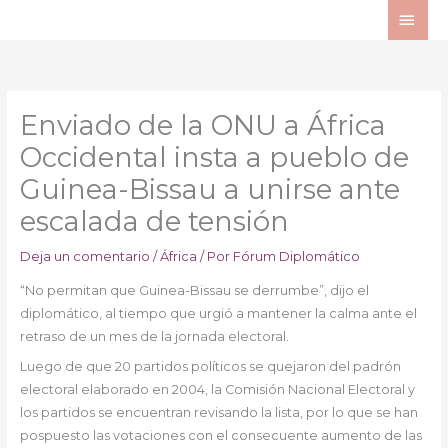
Ir
ME
al
PRI
contenido
Enviado de la ONU a África
Occidental insta a pueblo de
Guinea-Bissau a unirse ante
escalada de tensión
Deja un comentario
/
África
/ Por
Fórum Diplomático
“No permitan que Guinea-Bissau se derrumbe”, dijo el
diplomático, al tiempo que urgió a mantener la calma ante el
retraso de un mes de la jornada electoral.
Luego de que 20 partidos políticos se quejaron del padrón
electoral elaborado en 2004, la Comisión Nacional Electoral y
los partidos se encuentran revisando la lista, por lo que se han
pospuesto las votaciones con el consecuente aumento de las