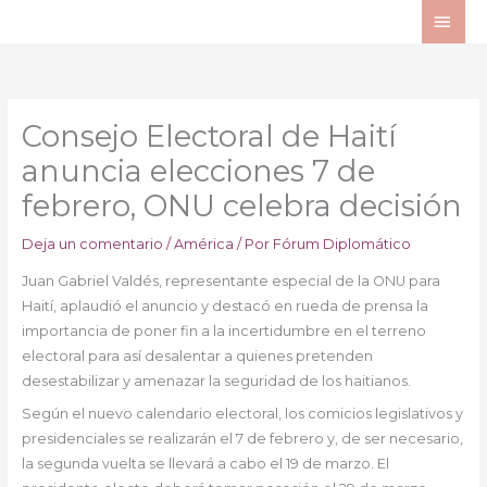
Ir
ME
al
PRI
contenido
Consejo Electoral de Haití
anuncia elecciones 7 de
febrero, ONU celebra decisión
Deja un comentario
/
América
/ Por
Fórum Diplomático
Juan Gabriel Valdés, representante especial de la ONU para
Haití, aplaudió el anuncio y destacó en rueda de prensa la
importancia de poner fin a la incertidumbre en el terreno
electoral para así desalentar a quienes pretenden
desestabilizar y amenazar la seguridad de los haitianos.
Según el nuevo calendario electoral, los comicios legislativos y
presidenciales se realizarán el 7 de febrero y, de ser necesario,
la segunda vuelta se llevará a cabo el 19 de marzo. El