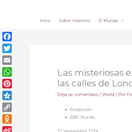
Ir
al
contenido
Inicio
Sobre nosotros
El Mundo
Facebook
Twitter
Email
Las misteriosas 
las calles de Lon
WhatsApp
Pinterest
Deja un comentario
/
World
/ Por
Fó
Qzone
Redacción
Copy
BBC Mundo
Link
Odnoklassniki
22 septiembre 2014