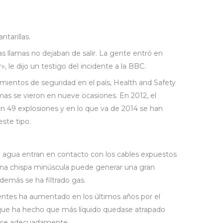
tarillas.
as llamas no dejaban de salir. La gente entró en
», le dijo un testigo del incidente a la BBC.
mientos de seguridad en el país, Health and Safety
amas se vieron en nueve ocasiones. En 2012, el
on 49 explosiones y en lo que va de 2014 se han
ste tipo.
agua entran en contacto con los cables expuestos
. Una chispa minúscula puede generar una gran
demás se ha filtrado gas.
dentes ha aumentado en los últimos años por el
lo que ha hecho que más líquido quedase atrapado
arse adecuadamente.