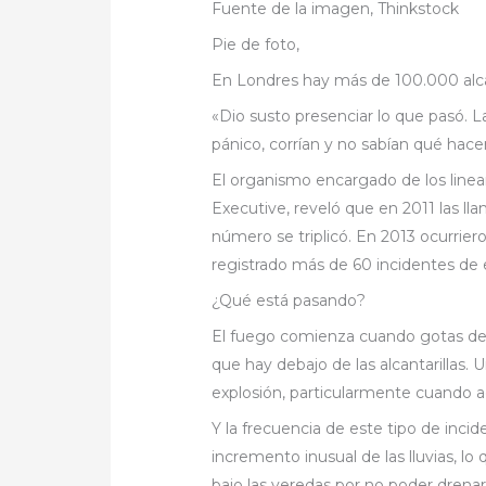
Fuente de la imagen,
Thinkstock
Pie de foto,
En Londres hay más de 100.000 alcan
«Dio susto presenciar lo que pasó. L
pánico, corrían y no sabían qué hacer
El organismo encargado de los linea
Executive, reveló que en 2011 las ll
número se triplicó. En 2013 ocurrier
registrado más de 60 incidentes de e
¿Qué está pasando?
El fuego comienza cuando gotas de 
que hay debajo de las alcantarillas
explosión, particularmente cuando a
Y la frecuencia de este tipo de inci
incremento inusual de las lluvias, 
bajo las veredas por no poder dren