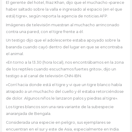
El gerente del hotel, Riaz Khan, dijo que el muchacho «parece
haber saltado sobre la valla e ingresado al espacio (en el que
está) tigre», según reporta la agencia de noticias AFP.
Imágenes de televisión muestran al muchacho arrinconado
contra una pared, con el tigre frente a él.
Un testigo dijo que el adolescente estaba apoyado sobre la
baranda cuando cayó dentro del lugar en que se encontraba
el animal.
«En torno a la 13.30 (hora local), nos encontrábamos en la zona
de los reptiles cuando escuchamos fuertes gritos», dijo un
testigo a al canal de televisión CNN-IBN.
«Corrí hacia donde está el tigre y vi que un tigre blanco había
atrapado a un muchacho del cuello y él estaba retorciéndose
de dolor. Algunos niños le lanzaron palos y piedras al tigre».
Los tigres blancos son una rara variante de la subespecie
anaranjada de Bengala.
Considerada una especie en peligro, sus ejemplares se
encuentran en el sur y este de Asia, especialmente en India.