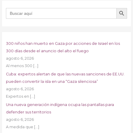
BOTÓN DE B
Buscar:
300 niños han muerto en Gaza por acciones de Israel en los
300 días desde el anuncio del alto el fuego
agosto 6, 2026
Al menos 300
[…]
Cuba: expertos alertan de que las nuevas sanciones de EE.UU.
pueden convertir la isla en una “Gaza silenciosa”
agosto 6, 2026
Expertos en
[…]
Una nueva generación indígena ocupa las pantallas para
defender sus territorios
agosto 6, 2026
A medida que
[…]