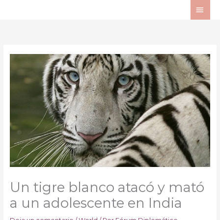
Ir
ME
al
PRI
contenido
Un tigre blanco atacó y mató
a un adolescente en India