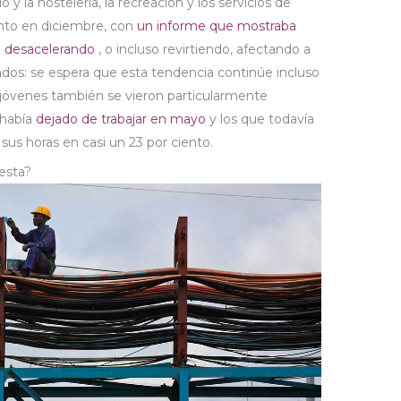
o y la hostelería, la recreación y los servicios de
ento en diciembre, con
un
informe que mostraba
n desacelerando
, o incluso revirtiendo, afectando a
ados: se espera que esta tendencia continúe incluso
 jóvenes también se vieron particularmente
 había
dejado de trabajar en mayo
y los que todavía
sus horas en casi un 23 por ciento.
uesta?