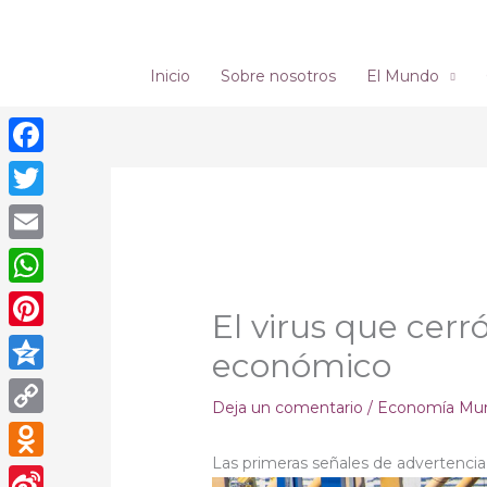
Ir
al
contenido
Inicio
Sobre nosotros
El Mundo
Facebook
Twitter
Email
WhatsApp
El virus que cer
Pinterest
económico
Qzone
Deja un comentario
/
Economía Mun
Copy
Las primeras señales de advertencia
Link
Odnoklassniki