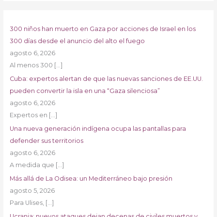
300 niños han muerto en Gaza por acciones de Israel en los
300 días desde el anuncio del alto el fuego
agosto 6, 2026
Al menos 300
[…]
Cuba: expertos alertan de que las nuevas sanciones de EE.UU.
pueden convertir la isla en una “Gaza silenciosa”
agosto 6, 2026
Expertos en
[…]
Una nueva generación indígena ocupa las pantallas para
defender sus territorios
agosto 6, 2026
A medida que
[…]
Más allá de La Odisea: un Mediterráneo bajo presión
agosto 5, 2026
Para Ulises,
[…]
Ucrania: nuevos ataques dejan decenas de civiles muertos y