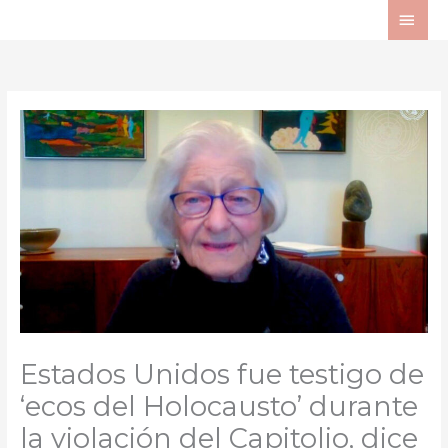
Ir
ME
al
PRI
contenido
Estados Unidos fue testigo de
‘ecos del Holocausto’ durante
la violación del Capitolio, dice