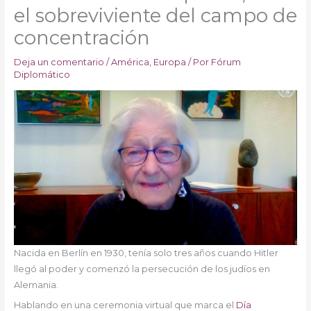
el sobreviviente del campo de
concentración
Deja un comentario
/
América
,
Europa
/ Por
Fórum
Diplomático
Nacida en Berlín en 1930, tenía solo tres años cuando Hitler
llegó al poder y comenzó la persecución de los judíos en
Alemania.
Hablando en una ceremonia virtual que marca el
Día