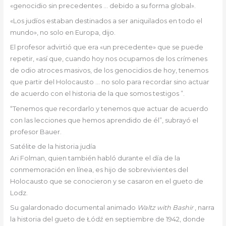
«genocidio sin precedentes … debido a su forma global».
«Los judíos estaban destinados a ser aniquilados en todo el
mundo», no solo en Europa, dijo.
El profesor advirtió que era «un precedente» que se puede
repetir, «así que, cuando hoy nos ocupamos de los crímenes
de odio atroces masivos, de los genocidios de hoy, tenemos
que partir del Holocausto … no solo para recordar sino actuar
de acuerdo con el historia de la que somos testigos ”.
“Tenemos que recordarlo y tenemos que actuar de acuerdo
con las lecciones que hemos aprendido de él”, subrayó el
profesor Bauer.
Satélite de la historia judía
Ari Folman, quien también habló durante el día de la
conmemoración en línea, es hijo de sobrevivientes del
Holocausto que se conocieron y se casaron en el gueto de
Lodz.
Su galardonado documental animado
Waltz with Bashir
, narra
la historia del gueto de Łódź en septiembre de 1942, donde