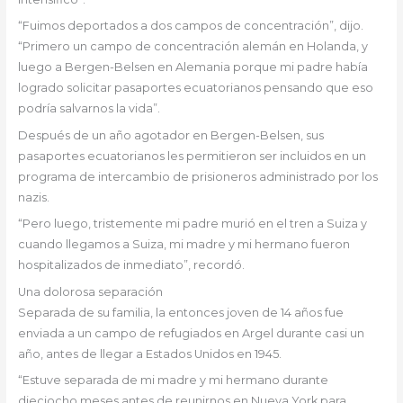
“Fuimos deportados a dos campos de concentración”, dijo.
“Primero un campo de concentración alemán en Holanda, y
luego a Bergen-Belsen en Alemania porque mi padre había
logrado solicitar pasaportes ecuatorianos pensando que eso
podría salvarnos la vida”.
Después de un año agotador en Bergen-Belsen, sus
pasaportes ecuatorianos les permitieron ser incluidos en un
programa de intercambio de prisioneros administrado por los
nazis.
“Pero luego, tristemente mi padre murió en el tren a Suiza y
cuando llegamos a Suiza, mi madre y mi hermano fueron
hospitalizados de inmediato”, recordó.
Una dolorosa separación
Separada de su familia, la entonces joven de 14 años fue
enviada a un campo de refugiados en Argel durante casi un
año, antes de llegar a Estados Unidos en 1945.
“Estuve separada de mi madre y mi hermano durante
dieciocho meses antes de reunirnos en Nueva York para