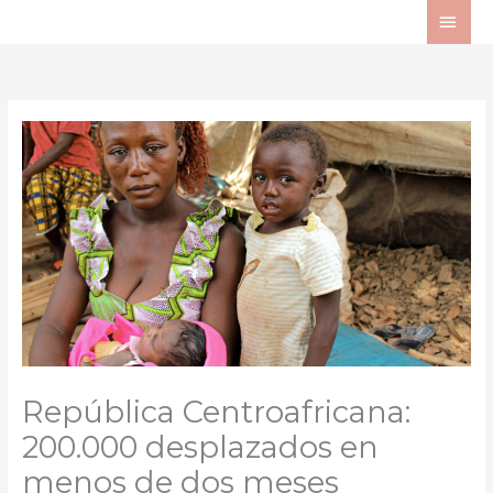
Ir
ME
al
PRI
contenido
República Centroafricana:
200.000 desplazados en
menos de dos meses