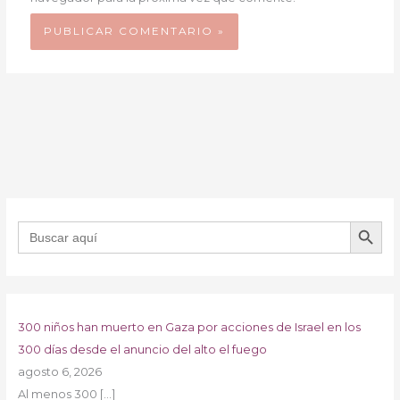
BOTÓN DE B
Buscar:
300 niños han muerto en Gaza por acciones de Israel en los
300 días desde el anuncio del alto el fuego
agosto 6, 2026
Al menos 300
[…]