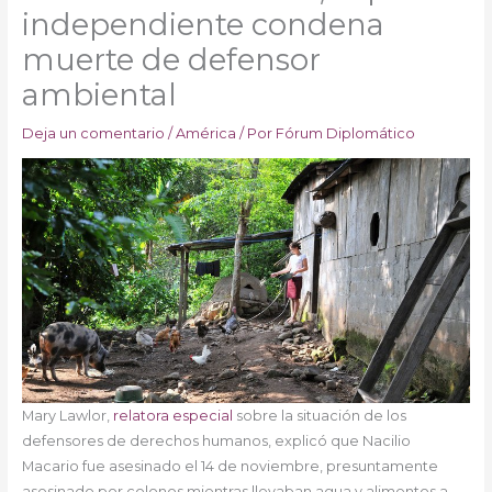
independiente condena
muerte de defensor
ambiental
Deja un comentario
/
América
/ Por
Fórum Diplomático
Mary Lawlor,
relatora especial
sobre la situación de los
defensores de derechos humanos, explicó que Nacilio
Macario fue asesinado el 14 de noviembre, presuntamente
asesinado por colonos mientras llevaban agua y alimentos a