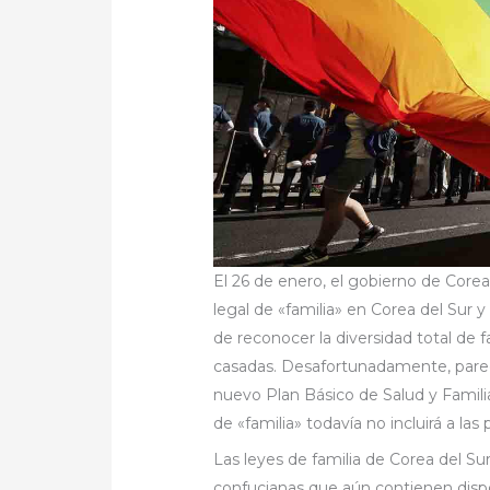
El 26 de enero, el gobierno de Core
legal de «familia» en Corea del Sur 
de reconocer la diversidad total de fa
casadas. Desafortunadamente, parec
nuevo Plan Básico de Salud y Familia
de «familia» todavía no incluirá a la
Las leyes de familia de Corea del Sur
confucianas que aún contienen dispos