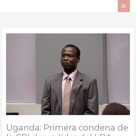
Ir
ME
al
PRI
contenido
Uganda: Primera condena de