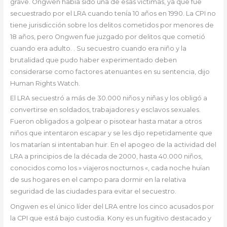
grave. Ongwen había sido una de esas víctimas, ya que fue
secuestrado por el LRA cuando tenía 10 años en 1990. La CPI no
tiene jurisdicción sobre los delitos cometidos por menores de
18 años, pero Ongwen fue juzgado por delitos que cometió
cuando era adulto. . Su secuestro cuando era niño y la
brutalidad que pudo haber experimentado deben
considerarse como factores atenuantes en su sentencia, dijo
Human Rights Watch.
El LRA secuestró a más de 30.000 niños y niñas y los obligó a
convertirse en soldados, trabajadores y esclavos sexuales.
Fueron obligados a golpear o pisotear hasta matar a otros
niños que intentaron escapar y se les dijo repetidamente que
los matarían si intentaban huir. En el apogeo de la actividad del
LRA a principios de la década de 2000, hasta 40.000 niños,
conocidos como los » viajeros nocturnos «, cada noche huían
de sus hogares en el campo para dormir en la relativa
seguridad de las ciudades para evitar el secuestro.
Ongwen es el único líder del LRA entre los cinco acusados por
la CPI que está bajo custodia. Kony es un fugitivo destacado y