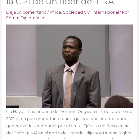
la CPI de un líder del LRA
Deja un comentario
/
África
,
Sociedad Civil Internacional
/ Por
Fórum Diplomático
(La Haya) – La condena de Dominic Ongwen el 4 de febrero de
2021 es un paso importante para la justicia por las atrocidades
generalizadas cometidas por el brutal Ejército de Resistencia
del Señor (LRA) en el norte de Uganda , dijo hoy Human Rights