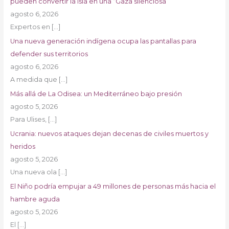
pueden convertir la isla en una “Gaza silenciosa”
agosto 6, 2026
Expertos en
[…]
Una nueva generación indígena ocupa las pantallas para
defender sus territorios
agosto 6, 2026
A medida que
[…]
Más allá de La Odisea: un Mediterráneo bajo presión
agosto 5, 2026
Para Ulises,
[…]
Ucrania: nuevos ataques dejan decenas de civiles muertos y
heridos
agosto 5, 2026
Una nueva ola
[…]
El Niño podría empujar a 49 millones de personas más hacia el
hambre aguda
agosto 5, 2026
El
[…]