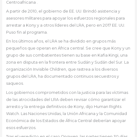
Centroafricana .
A partir de 2010, el gobierno de EE. UU. Brindó asistencia y
asesores militares para apoyar los esfuerzos regionales para
arrestar a Kony y a otros líderes del LRA, pero en 2017 EE. UU.
Puso fin al programa.
En los últimos años, el LRA se ha dividido en grupos más
pequeños que operan en África central. Se cree que Kony y un
grupo de sus combatientes tienen su base en Kafia Kingi, una
zona en disputa en la frontera entre Sudán y Sudán del Sur. La
organización Invisible Children, que rastrea a los diversos
grupos del LRA, ha documentado continuos secuestros y
saqueos.
Los gobiernos comprometidos con la justicia para las víctimas
de las atrocidades del LRA deben revisar cómo garantizar el
arresto y la entrega definitivos de Kony, dijo Human Rights
Watch. Las Naciones Unidas, la Unión Africana y la Comunidad
Económica de los Estados de África Central deberían apoyar
esos esfuerzos.
Tras el veredicto en el caso Ongwen, las partes tienen 30 días