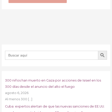
BOTÓN DE B
Buscar:
300 niños han muerto en Gaza por acciones de Israel en los
300 días desde el anuncio del alto el fuego
agosto 6, 2026
Al menos 300
[…]
Cuba: expertos alertan de que las nuevas sanciones de EE.UU.