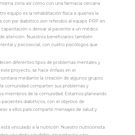
a misma zona así como con una farmacia cercana.
ro equipo es la rehabilitación física a quienes la
s con pie diabético son referidos al equipo PRP en
 capacitación o derivar al paciente a un médico
 de atención. Nuestros beneficiarios también
ntal y psicosocial, con cuatro psicólogos que
decen diferentes tipos de problemas mentales y
este proyecto, se hace énfasis en el
munitaria mediante la creación de algunos grupos
 la comunidad comparten sus problemas y
otros miembros de la comunidad. Estamos planeando
pacientes diabéticos, con el objetivo de
eso a ellos para compartir mensajes de salud y
tá vinculado a la nutrición. Nuestro nutricionista
re una dieta saludable, en particular a los