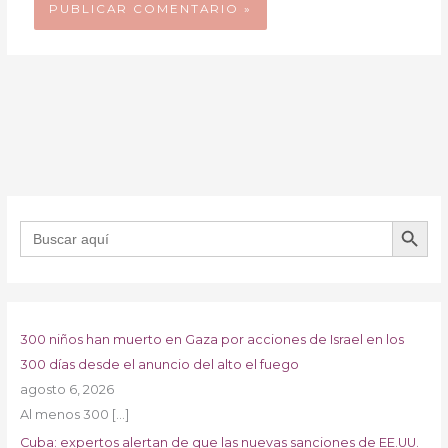
BOTÓN DE B
Buscar:
300 niños han muerto en Gaza por acciones de Israel en los
300 días desde el anuncio del alto el fuego
agosto 6, 2026
Al menos 300
[…]
Cuba: expertos alertan de que las nuevas sanciones de EE.UU.