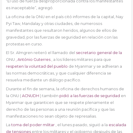
“El uso de fuerza desproporcionada contra los manifestantes
es inaceptable”, agregó.
La oficina de la ONU en el país citó informes de la capital, Nay
Pyi Taw, Mandalay y otras ciudades, de numerosos
manifestantes que resultaron heridos, algunos de ellos de
gravedad, por las fuerzas de seguridad en relación con las
protestas en curso.
El Sr. Almgren reiteró el llamado del
secretario general de la
ONU
, António Guterres
, a los líderes militares para que
respeten la voluntad del pueblo
de Myanmar y se adhieran a
las normas democráticas, y que cualquier diferencia se
resuelva mediante un diálogo pacífico.
Durante el fin de semana, la oficina de derechos humanos de
la ONU (
ACNUDH
) también
pidió a las fuerzas de seguridad
en
Myanmar que garanticen que se respete plenamente el
derecho de las personas a una reunión pacífica y que las
manifestaciones no sean objeto de represalias.
La
toma del poder militar
, el lunes pasado, siguió a la
escalada
de tensiones
entre los militares y el gobierno después de las