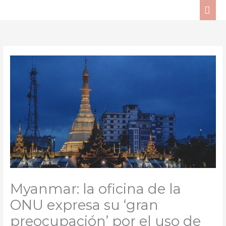
Ir
ME
al
PRI
contenido
Myanmar: la oficina de la
ONU expresa su ‘gran
preocupación’ por el uso de