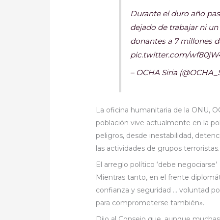
Durante el duro año pas
dejado de trabajar ni un
donantes a 7 millones 
pic.twitter.com/wf80jW
– OCHA Siria (@OCHA_Sy
La oficina humanitaria de la ONU, O
población vive actualmente en la pob
peligros, desde inestabilidad, detenci
las actividades de grupos terroristas.
El arreglo político ‘debe negociarse’
Mientras tanto, en el frente diplomá
confianza y seguridad … voluntad po
para comprometerse también».
Dijo al Consejo que, aunque muchas 