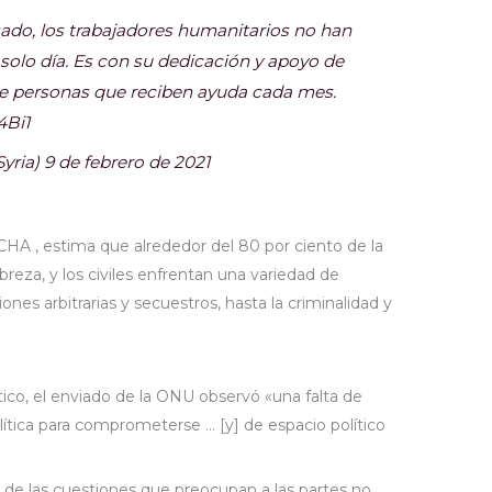
ado, los trabajadores humanitarios no han
 solo día. Es con su dedicación y apoyo de
de personas que reciben ayuda cada mes.
4Bi1
ria) 9 de febrero de 2021
CHA , estima que alrededor del 80 por ciento de la
reza, y los civiles enfrentan una variedad de
ones arbitrarias y secuestros, hasta la criminalidad y
tico, el enviado de la ONU observó «una falta de
lítica para comprometerse … [y] de espacio político
de las cuestiones que preocupan a las partes no