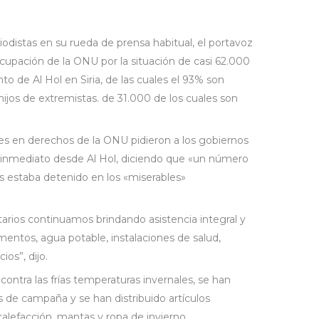
iodistas en su rueda de prensa habitual, el portavoz
cupación de la ONU por la situación de casi 62.000
 de Al Hol en Siria, de las cuales el 93% son
ijos de extremistas. de 31.000 de los cuales son
es en derechos de la ONU pidieron a los gobiernos
e inmediato desde Al Hol, diciendo que «un número
 estaba detenido en los «miserables»
arios continuamos brindando asistencia integral y
limentos, agua potable, instalaciones de salud,
ios”, dijo.
 contra las frías temperaturas invernales, se han
de campaña y se han distribuido artículos
alefacción, mantas y ropa de invierno.