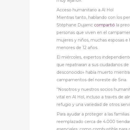
muy lejano».
Acceso humanitario a Al Hol
Mientras tanto, hablando con los per
Stéphane Dujarric
compartió
la preo
personas que viven en el campamento
mujeres y niños, muchas esposas e h
menores de 12 años.
El miércoles, expertos independient
que repatriaran a sus ciudadanos d
desconocido» había muerto mientras
campamentos del noreste de Siria.
“Nosotros y nuestros socios humanit
vital en Al Hol, incluso a través de a
refugio y una variedad de otros servic
Para ayudar a proteger a las familias
reemplazado cerca de 4.000 tiendas 
esenciales, como combustible para c