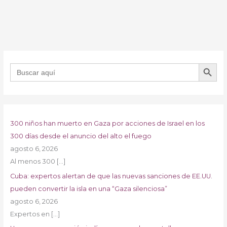
BOTÓN DE B
Buscar:
300 niños han muerto en Gaza por acciones de Israel en los
300 días desde el anuncio del alto el fuego
agosto 6, 2026
Al menos 300
[…]
Cuba: expertos alertan de que las nuevas sanciones de EE.UU.
pueden convertir la isla en una “Gaza silenciosa”
agosto 6, 2026
Expertos en
[…]