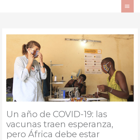
Ir
ME
al
PRI
contenido
Un año de COVID-19: las
vacunas traen esperanza,
pero África debe estar