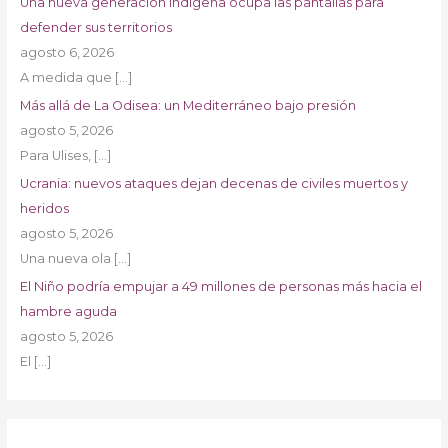
Una nueva generación indígena ocupa las pantallas para
defender sus territorios
agosto 6, 2026
A medida que
[…]
Más allá de La Odisea: un Mediterráneo bajo presión
agosto 5, 2026
Para Ulises,
[…]
Ucrania: nuevos ataques dejan decenas de civiles muertos y
heridos
agosto 5, 2026
Una nueva ola
[…]
El Niño podría empujar a 49 millones de personas más hacia el
hambre aguda
agosto 5, 2026
El
[…]