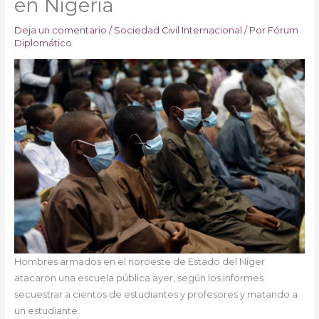
en Nigeria
Deja un comentario
/
Sociedad Civil Internacional
/ Por
Fórum
Diplomático
Hombres armados en el noroeste de Estado del Níger
atacaron una escuela pública ayer, según los informes
secuestrar a cientos de estudiantes y profesores y matando a
un estudiante.