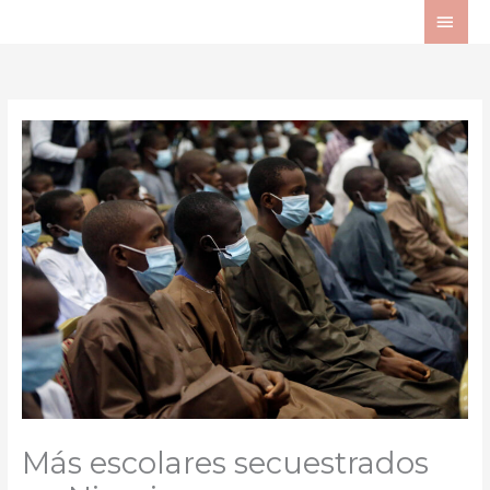
Ir
ME
al
PRI
contenido
Más escolares secuestrados