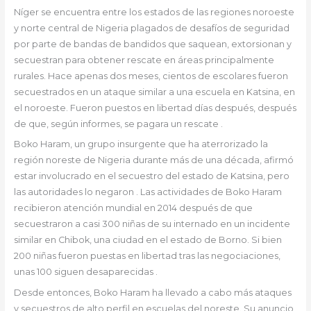
Níger se encuentra entre los estados de las regiones noroeste
y norte central de Nigeria plagados de desafíos de seguridad
por parte de bandas de bandidos que saquean, extorsionan y
secuestran para obtener rescate en áreas principalmente
rurales. Hace apenas dos meses, cientos de escolares fueron
secuestrados en un ataque similar a una escuela en Katsina, en
el noroeste. Fueron puestos en libertad días después, después
de que, según informes, se pagara un rescate .
Boko Haram, un grupo insurgente que ha aterrorizado la
región noreste de Nigeria durante más de una década, afirmó
estar involucrado en el secuestro del estado de Katsina, pero
las autoridades lo negaron . Las actividades de Boko Haram
recibieron atención mundial en 2014 después de que
secuestraron a casi 300 niñas de su internado en un incidente
similar en Chibok, una ciudad en el estado de Borno. Si bien
200 niñas fueron puestas en libertad tras las negociaciones,
unas 100 siguen desaparecidas .
Desde entonces, Boko Haram ha llevado a cabo más ataques
y secuestros de alto perfil en escuelas del noreste. Su anuncio