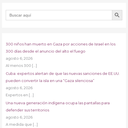
BOTÓN DE B
Buscar:
300 niños han muerto en Gaza por acciones de Israel en los
300 días desde el anuncio del alto el fuego
agosto 6, 2026
Al menos 300
[…]
Cuba: expertos alertan de que las nuevas sanciones de EE.UU.
pueden convertir la isla en una “Gaza silenciosa”
agosto 6, 2026
Expertos en
[…]
Una nueva generación indígena ocupa las pantallas para
defender sus territorios
agosto 6, 2026
A medida que
[…]