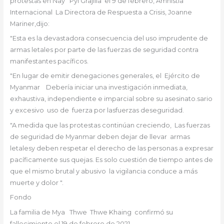
protestas en Nay
Pyi
Grajilla
el 9 de febrero, Amnistía
Internacional
La Directora de Respuesta a Crisis, Joanne
Mariner,
dijo:
"Esta es la devastadora consecuencia del uso imprudente de
armas letales por parte de las fuerzas de seguridad contra
manifestantes pacíficos.
"En lugar de emitir denegaciones generales, el
Ejército de
Myanmar
Debería iniciar una investigación inmediata,
exhaustiva, independiente e imparcial sobre su asesinato.
sario
y excesivo
uso de
fuerza por las
fuerzas de
seguridad
.
"
A medida que las protestas continúan creciendo,
Las fuerzas
de seguridad de Myanmar deben dejar de llevar
armas
letales
y deben respetar el derecho de las personas a expresar
pacíficamente sus quejas
. Es solo cuestión de tiempo antes de
que el mismo brutal
y abusivo
la vigilancia conduce a más
muerte y dolor ".
Fondo
La familia de Mya
Thwe
Thwe
Khaing
confirmó su
fallecimiento el 19 de febrero de 2021.