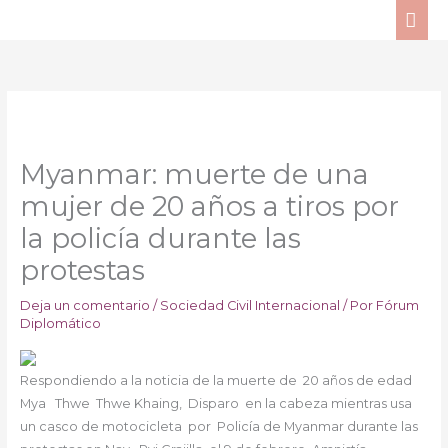
Ir
ME
al
PRI
contenido
Myanmar: muerte de una
mujer de 20 años a tiros por
la policía durante las
protestas
Deja un comentario
/
Sociedad Civil Internacional
/ Por
Fórum
Diplomático
Respondiendo a la noticia de la muerte de
20 años de edad
Mya
Thwe
Thwe
Khaing
,
Disparo
en la cabeza mientras usa
un casco de motocicleta
por
Policía de Myanmar durante las