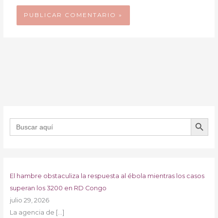
BOTÓN DE B
Buscar:
El hambre obstaculiza la respuesta al ébola mientras los casos
superan los 3200 en RD Congo
julio 29, 2026
La agencia de
[…]