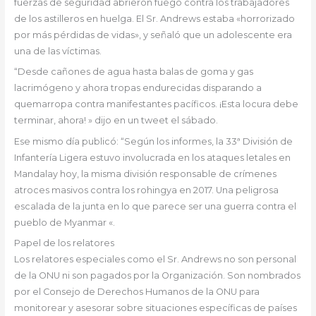
fuerzas de seguridad abrieron fuego contra los trabajadores
de los astilleros en huelga. El Sr. Andrews estaba «horrorizado
por más pérdidas de vidas», y señaló que un adolescente era
una de las víctimas.
“Desde cañones de agua hasta balas de goma y gas
lacrimógeno y ahora tropas endurecidas disparando a
quemarropa contra manifestantes pacíficos. ¡Esta locura debe
terminar, ahora! » dijo en un tweet el sábado.
Ese mismo día publicó: “Según los informes, la 33ª División de
Infantería Ligera estuvo involucrada en los ataques letales en
Mandalay hoy, la misma división responsable de crímenes
atroces masivos contra los rohingya en 2017. Una peligrosa
escalada de la junta en lo que parece ser una guerra contra el
pueblo de Myanmar «.
Papel de los relatores
Los relatores especiales como el Sr. Andrews no son personal
de la ONU ni son pagados por la Organización. Son nombrados
por el Consejo de Derechos Humanos de la ONU para
monitorear y asesorar sobre situaciones específicas de países