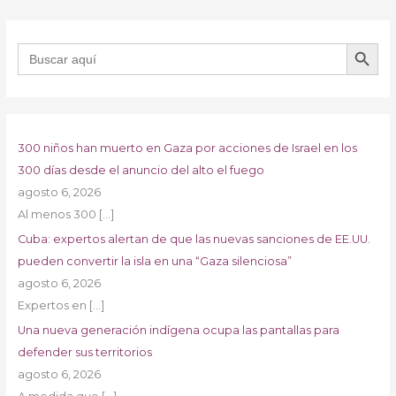
BOTÓN DE B
Buscar:
300 niños han muerto en Gaza por acciones de Israel en los
300 días desde el anuncio del alto el fuego
agosto 6, 2026
Al menos 300
[…]
Cuba: expertos alertan de que las nuevas sanciones de EE.UU.
pueden convertir la isla en una “Gaza silenciosa”
agosto 6, 2026
Expertos en
[…]
Una nueva generación indígena ocupa las pantallas para
defender sus territorios
agosto 6, 2026