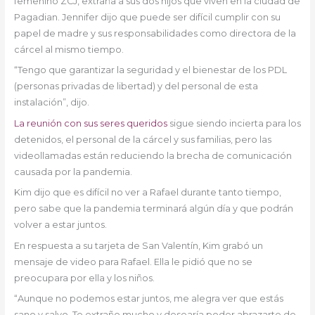
femenino ZCJ, extraña a sus dos hijos que viven en la ciudad de
Pagadian. Jennifer dijo que puede ser difícil cumplir con su
papel de madre y sus responsabilidades como directora de la
cárcel al mismo tiempo.
“Tengo que garantizar la seguridad y el bienestar de los PDL
(personas privadas de libertad) y del personal de esta
instalación”, dijo.
La reunión con sus seres queridos
sigue siendo incierta para los
detenidos, el personal de la cárcel y sus familias, pero las
videollamadas están reduciendo la brecha de comunicación
causada por la pandemia.
Kim dijo que es difícil no ver a Rafael durante tanto tiempo,
pero sabe que la pandemia terminará algún día y que podrán
volver a estar juntos.
En respuesta a su tarjeta de San Valentín, Kim grabó un
mensaje de video para Rafael. Ella le pidió que no se
preocupara por ella y los niños.
“Aunque no podemos estar juntos, me alegra ver que estás
sano y salvo. Te extraño mucho y desearía poder abrazarte de