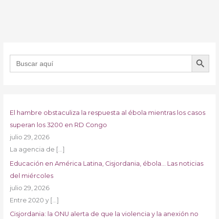
BOTÓN DE B
Buscar:
El hambre obstaculiza la respuesta al ébola mientras los casos
superan los 3200 en RD Congo
julio 29, 2026
La agencia de
[…]
Educación en América Latina, Cisjordania, ébola… Las noticias
del miércoles
julio 29, 2026
Entre 2020 y
[…]
Cisjordania: la ONU alerta de que la violencia y la anexión no