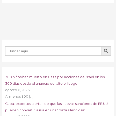
BOTÓN DE B
Buscar:
300 niños han muerto en Gaza por acciones de Israel en los
300 días desde el anuncio del alto el fuego
agosto 6, 2026
Al menos 300
[…]
Cuba: expertos alertan de que las nuevas sanciones de EE.UU.
pueden convertir la isla en una “Gaza silenciosa”