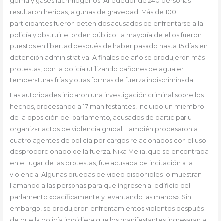
goma y gases lacrimógenos. Alrededor de 240 personas
resultaron heridas, algunas de gravedad. Más de 100
participantes fueron detenidos acusados de enfrentarse a la
policía y obstruir el orden público; la mayoría de ellos fueron
puestos en libertad después de haber pasado hasta 15 días en
detención administrativa. A finales de año se produjeron más
protestas, con la policía utilizando cañones de agua en
temperaturas frías y otras formas de fuerza indiscriminada.
Las autoridades iniciaron una investigación criminal sobre los
hechos, procesando a 17 manifestantes, incluido un miembro
de la oposición del parlamento, acusados de participar u
organizar actos de violencia grupal. También procesaron a
cuatro agentes de policía por cargos relacionados con el uso
desproporcionado de la fuerza. Nika Melia, que se encontraba
en el lugar de las protestas, fue acusada de incitación a la
violencia. Algunas pruebas de video disponibles lo muestran
llamando a las personas para que ingresen al edificio del
parlamento «pacíficamente y levantando las manos». Sin
embargo, se produjeron enfrentamientos violentos después
de que la policía impidiera que los manifestantes ingresaran al