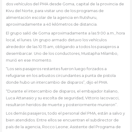
dos vehículos del PMA desde Goma, capital de la provincia de
Kivu del Norte, para visitar uno de los programas de
alimentación escolar de la agencia en Rutshuru,
aproximadamente a 40 kilómetros de distancia.
El grupo salió de Goma aproximadamente a las 9:00 a.m., hora
local, el lunes. Un grupo armado detuvo los vehículos
alrededor de las 10:15 am, obligando a todos los pasajeros a
desembarcar. Uno de los conductores, Mustapha Milambo,
murió en ese momento.
“Los seis pasajeros restantes fueron luego forzados a
refugiarse en los arbustos circundantes a punta de pistola
donde hubo un intercambio de disparos”, dijo el PMA.
“Durante el intercambio de disparos, el embajador italiano,
Luca Attanasio y su escolta de seguridad, Vittorio Iacovacci,
resultaron heridos de muerte y posteriormente murieron”.
Los demás pasajeros, todo el personal del PMA, están a salvo y
bien atendidos. Entre ellos se encuentran el subdirector de
país de la agencia, Rocco Leone; Asistente del Programa de