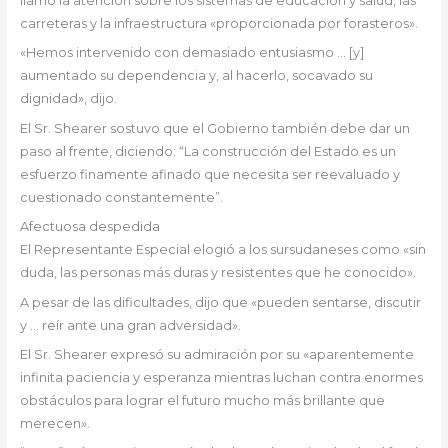
llamó la atención sobre los sistemas de educación y salud, las
carreteras y la infraestructura «proporcionada por forasteros».
«Hemos intervenido con demasiado entusiasmo … [y]
aumentado su dependencia y, al hacerlo, socavado su
dignidad», dijo.
El Sr. Shearer sostuvo que el Gobierno también debe dar un
paso al frente, diciendo: “La construcción del Estado es un
esfuerzo finamente afinado que necesita ser reevaluado y
cuestionado constantemente”.
Afectuosa despedida
El Representante Especial elogió a los sursudaneses como «sin
duda, las personas más duras y resistentes que he conocido».
A pesar de las dificultades, dijo que «pueden sentarse, discutir
y … reír ante una gran adversidad».
El Sr. Shearer expresó su admiración por su «aparentemente
infinita paciencia y esperanza mientras luchan contra enormes
obstáculos para lograr el futuro mucho más brillante que
merecen».