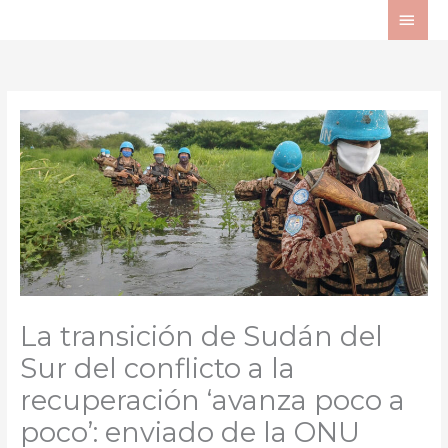
Ir
ME
al
PRI
contenido
La transición de Sudán del
Sur del conflicto a la
recuperación ‘avanza poco a
poco’: enviado de la ONU