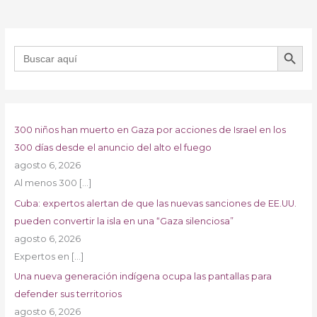
BOTÓN DE B
Buscar:
300 niños han muerto en Gaza por acciones de Israel en los
300 días desde el anuncio del alto el fuego
agosto 6, 2026
Al menos 300
[…]
Cuba: expertos alertan de que las nuevas sanciones de EE.UU.
pueden convertir la isla en una “Gaza silenciosa”
agosto 6, 2026
Expertos en
[…]
Una nueva generación indígena ocupa las pantallas para
defender sus territorios
agosto 6, 2026