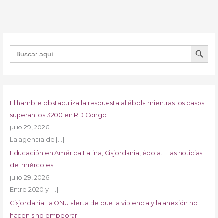
BOTÓN DE B
Buscar:
El hambre obstaculiza la respuesta al ébola mientras los casos
superan los 3200 en RD Congo
julio 29, 2026
La agencia de
[…]
Educación en América Latina, Cisjordania, ébola… Las noticias
del miércoles
julio 29, 2026
Entre 2020 y
[…]
Cisjordania: la ONU alerta de que la violencia y la anexión no
hacen sino empeorar