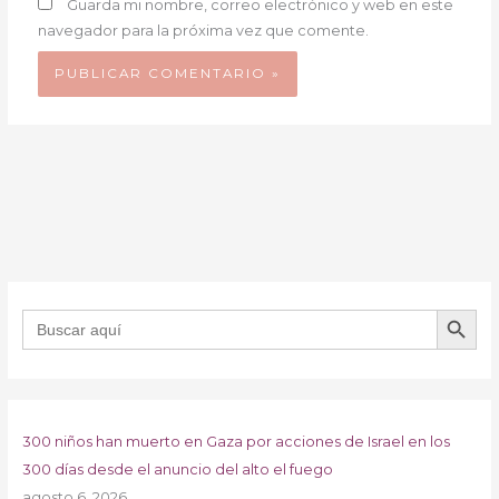
Guarda mi nombre, correo electrónico y web en este
navegador para la próxima vez que comente.
BOTÓN DE B
Buscar:
300 niños han muerto en Gaza por acciones de Israel en los
300 días desde el anuncio del alto el fuego
agosto 6, 2026