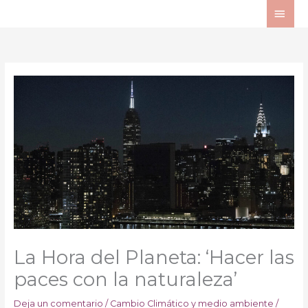
Ir
ME
al
PRI
contenido
La Hora del Planeta: ‘Hacer las
paces con la naturaleza’
Deja un comentario
/
Cambio Climático y medio ambiente
/