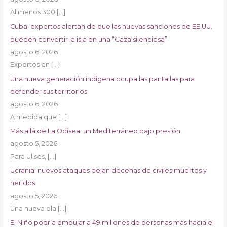
Al menos 300
[…]
Cuba: expertos alertan de que las nuevas sanciones de EE.UU.
pueden convertir la isla en una “Gaza silenciosa”
agosto 6, 2026
Expertos en
[…]
Una nueva generación indígena ocupa las pantallas para
defender sus territorios
agosto 6, 2026
A medida que
[…]
Más allá de La Odisea: un Mediterráneo bajo presión
agosto 5, 2026
Para Ulises,
[…]
Ucrania: nuevos ataques dejan decenas de civiles muertos y
heridos
agosto 5, 2026
Una nueva ola
[…]
El Niño podría empujar a 49 millones de personas más hacia el