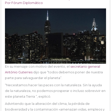
Por
Fórum Diplomático
En su mensaje con motivo del evento, el
secretario general
António Guterres
dijo que “todos debemos poner de nuestra
parte para salvaguardar el planeta”.
“Necesitamos hacer las paces con la naturaleza. Sin la ayuda
de la naturaleza, no podemos prosperar o incluso sobrevivir en
este planeta Tierra ”, explicó.
Advirtiendo que la alteración del clima, la pérdida de
biodiversidad y la contaminación «amenazan vidas, empleos y