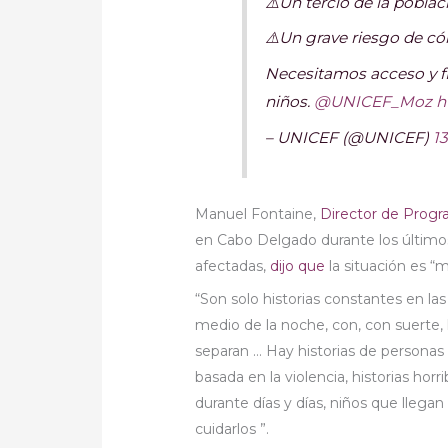
⚠️Un tercio de la pobla
⚠️Un grave riesgo de cól
Necesitamos acceso y fin
niños.
@UNICEF_Moz
h
– UNICEF (@UNICEF)
13
Manuel Fontaine,
Director de Prog
en Cabo Delgado durante los último
afectadas,
dijo que
la situación es “
“Son solo historias constantes en la
medio de la noche, con, con suerte, 
separan … Hay historias de personas 
basada en la violencia, historias hor
durante días y días, niños que llega
cuidarlos ”.