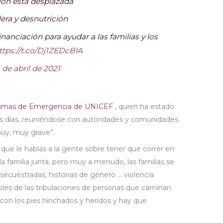
ción está desplazada
era y desnutrición
anciación para ayudar a las familias y los
ttps://t.co/Dj1ZEDcBlA
 de abril de 2021
ramas de Emergencia de UNICEF
, quien ha estado
s días, reuniéndose con autoridades y comunidades
muy, muy grave”.
s que le hablas a la gente sobre tener que correr en
la familia junta, pero muy a menudo, las familias se
secuestradas, historias de género … violencia
ribles de las tribulaciones de personas que caminan
n con los pies hinchados y heridos y hay que