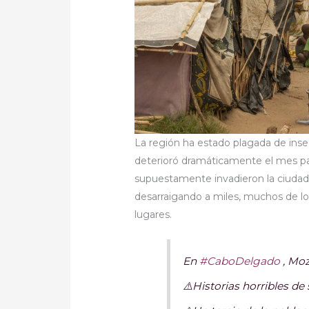
La región ha estado plagada de inse
deterioró dramáticamente el mes pa
supuestamente invadieron la ciuda
desarraigando a miles, muchos de los
lugares.
En
#CaboDelgado
, Mo
⚠️Historias horribles de