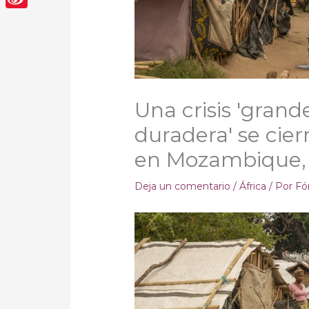
Sina
Weibo
Una crisis 'gran
duradera' se cie
en Mozambique, 
Deja un comentario
/
África
/ Por
Fó