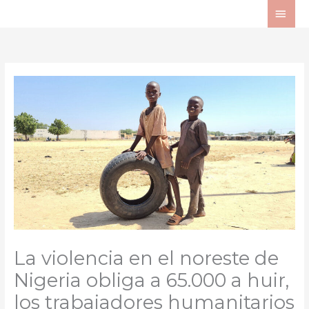
Ir
ME
al
PRI
contenido
La violencia en el noreste de
Nigeria obliga a 65.000 a huir,
los trabajadores humanitarios