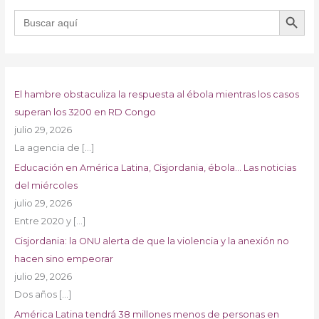
BOTÓN DE B
Buscar:
El hambre obstaculiza la respuesta al ébola mientras los casos
superan los 3200 en RD Congo
julio 29, 2026
La agencia de
[…]
Educación en América Latina, Cisjordania, ébola… Las noticias
del miércoles
julio 29, 2026
Entre 2020 y
[…]
Cisjordania: la ONU alerta de que la violencia y la anexión no
hacen sino empeorar
julio 29, 2026
Dos años
[…]
América Latina tendrá 38 millones menos de personas en