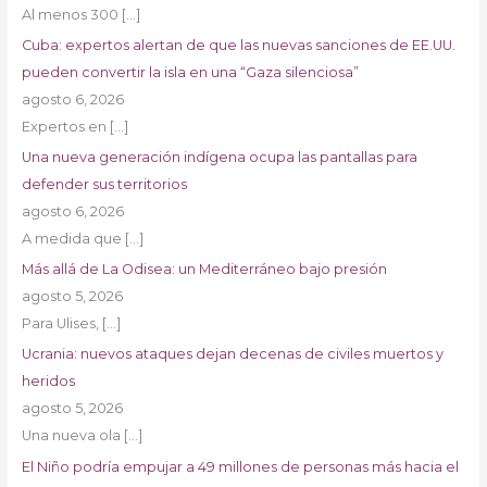
Al menos 300
[…]
Cuba: expertos alertan de que las nuevas sanciones de EE.UU.
pueden convertir la isla en una “Gaza silenciosa”
agosto 6, 2026
Expertos en
[…]
Una nueva generación indígena ocupa las pantallas para
defender sus territorios
agosto 6, 2026
A medida que
[…]
Más allá de La Odisea: un Mediterráneo bajo presión
agosto 5, 2026
Para Ulises,
[…]
Ucrania: nuevos ataques dejan decenas de civiles muertos y
heridos
agosto 5, 2026
Una nueva ola
[…]
El Niño podría empujar a 49 millones de personas más hacia el