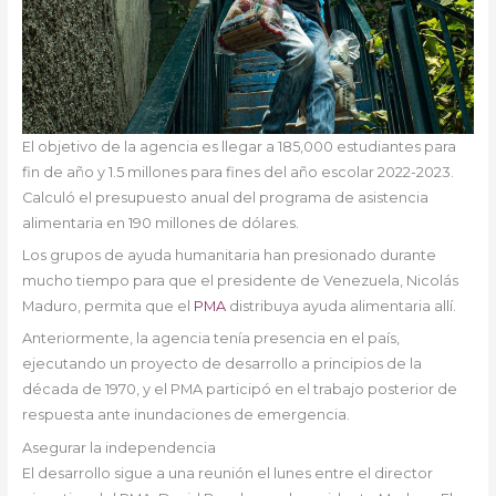
El objetivo de la agencia es llegar a 185,000 estudiantes para
fin de año y 1.5 millones para fines del año escolar 2022-2023.
Calculó el presupuesto anual del programa de asistencia
alimentaria en 190 millones de dólares.
Los grupos de ayuda humanitaria han presionado durante
mucho tiempo para que el presidente de Venezuela, Nicolás
Maduro, permita que el
PMA
distribuya ayuda alimentaria allí.
Anteriormente, la agencia tenía presencia en el país,
ejecutando un proyecto de desarrollo a principios de la
década de 1970, y el PMA participó en el trabajo posterior de
respuesta ante inundaciones de emergencia.
Asegurar la independencia
El desarrollo sigue a una reunión el lunes entre el director