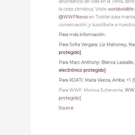
abundancia de vida en la Tierra, de
la crisis climática. Visite
worldwildlife
@WWFNews
en Twitter para manten
conservación; y suscríbete a nuestro 
Para más información
:
Para Sofia Vergara: Liz Mahoney,
Nar
protegido]
Para Marc Anthony: Blanca Lassalle,
electrónico protegido]
Para KOATI: Maria Vaeza,
Arriba;
+1 (
Para WWF: Monica Echeverria,
WWF
protegido]
Source