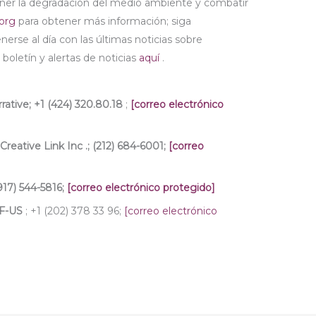
tener la degradación del medio ambiente y combatir
.org
para obtener más información; siga
erse al día con las últimas noticias sobre
boletín y alertas de noticias
aquí
.
rative;
+1 (424) 320.80.18
;
[correo electrónico
Creative Link Inc
.; (212) 684-6001;
[correo
917) 544-5816;
[correo electrónico protegido]
-US
; +1 (202) 378 33 96;
[correo electrónico