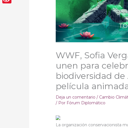
Sina
Weibo
WWF, Sofia Verg
unen para celebra
biodiversidad de
película animad
Deja un comentario
/
Cambio Climá
/ Por
Fórum Diplomático
La organización conservacionista m