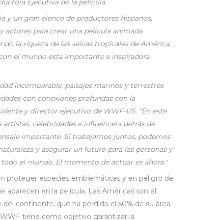
uctora Ejecutiva de la película.
a y un gran elenco de productores hispanos,
 y actores para crear una película animada
do la riqueza de las selvas tropicales de América
 con el mundo esta importante e inspiradora
idad incomparable, paisajes marinos y terrestres
idades con conexiones profundas con la
esidente y director ejecutivo de WWF-US. “En este
 artistas, celebridades e influencers detrás de
nsaje importante. Si trabajamos juntos, podemos
 naturaleza y asegurar un futuro para las personas y
n todo el mundo. El momento de actuar es ahora."
n proteger especies emblemáticas y en peligro de
ue aparecen en la película. Las Américas son el
e del continente, que ha perdido el 50% de su área
 de WWF tiene como objetivo garantizar la