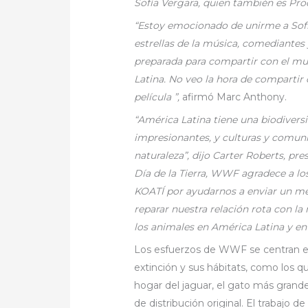
Sofía Vergara, quien también es Prod
“Estoy emocionado de unirme a Sofí
estrellas de la música, comediantes
preparada para compartir con el mun
Latina. No veo la hora de compartir
película ”,
afirmó Marc Anthony.
“América Latina tiene una biodivers
impresionantes, y culturas y comun
naturaleza”, dijo Carter Roberts, pr
Día de la Tierra, WWF agradece a los
KOATÍ por ayudarnos a enviar un me
reparar nuestra relación rota con la
los animales en América Latina y e
Los esfuerzos de WWF se centran e
extinción y sus hábitats, como los q
hogar del jaguar, el gato más grand
de distribución original. El trabajo