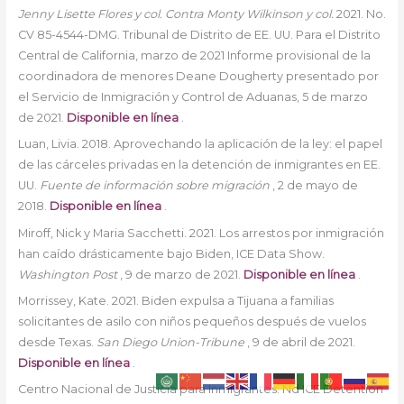
Jenny Lisette Flores y col. Contra Monty Wilkinson y col.
2021. No.
CV 85-4544-DMG. Tribunal de Distrito de EE. UU. Para el Distrito
Central de California, marzo de 2021 Informe provisional de la
coordinadora de menores Deane Dougherty presentado por
el Servicio de Inmigración y Control de Aduanas, 5 de marzo
de 2021.
Disponible en línea
.
Luan, Livia. 2018. Aprovechando la aplicación de la ley: el papel
de las cárceles privadas en la detención de inmigrantes en EE.
UU.
Fuente de información sobre migración
, 2 de mayo de
2018.
Disponible en línea
.
Miroff, Nick y Maria Sacchetti. 2021. Los arrestos por inmigración
han caído drásticamente bajo Biden, ICE Data Show.
Washington Post
, 9 de marzo de 2021.
Disponible en línea
.
Morrissey, Kate. 2021. Biden expulsa a Tijuana a familias
solicitantes de asilo con niños pequeños después de vuelos
desde Texas.
San Diego Union-Tribune
, 9 de abril de 2021.
Disponible en línea
.
Centro Nacional de Justicia para Inmigrantes. Nd ICE Detention