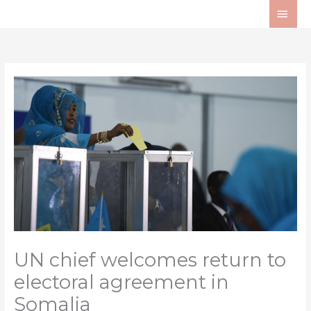
Ir
ME
al
PRI
contenido
UN chief welcomes return to
electoral agreement in
Somalia