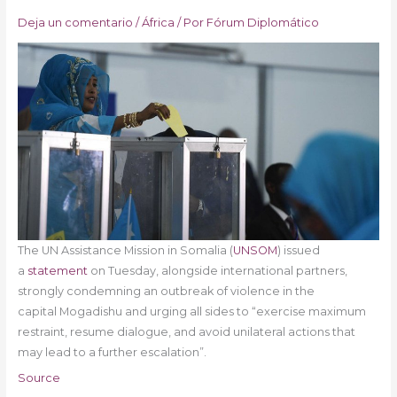
Deja un comentario
/
África
/ Por
Fórum Diplomático
The UN Assistance Mission in Somalia (
UNSOM
) issued
a
statement
on Tuesday, alongside international partners,
strongly condemning an outbreak of violence in the
capital Mogadishu and urging all sides to “exercise maximum
restraint, resume dialogue, and avoid unilateral actions that
may lead to a further escalation”.
Source