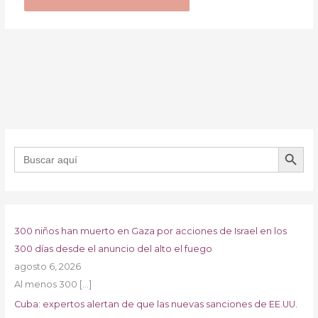
BOTÓN DE B
Buscar:
300 niños han muerto en Gaza por acciones de Israel en los
300 días desde el anuncio del alto el fuego
agosto 6, 2026
Al menos 300
[…]
Cuba: expertos alertan de que las nuevas sanciones de EE.UU.