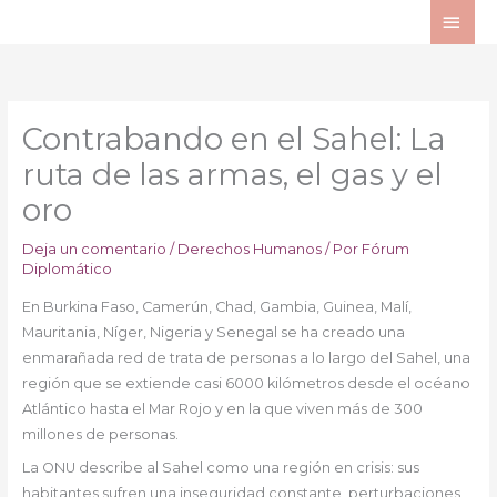
Ir
ME
al
PRI
contenido
Contrabando en el Sahel: La
ruta de las armas, el gas y el
oro
Deja un comentario
/
Derechos Humanos
/ Por
Fórum
Diplomático
En Burkina Faso, Camerún, Chad, Gambia, Guinea, Malí,
Mauritania, Níger, Nigeria y Senegal se ha creado una
enmarañada red de trata de personas a lo largo del Sahel, una
región que se extiende casi 6000 kilómetros desde el océano
Atlántico hasta el Mar Rojo y en la que viven más de 300
millones de personas.
La ONU describe al Sahel como una región en crisis: sus
habitantes sufren una inseguridad constante, perturbaciones