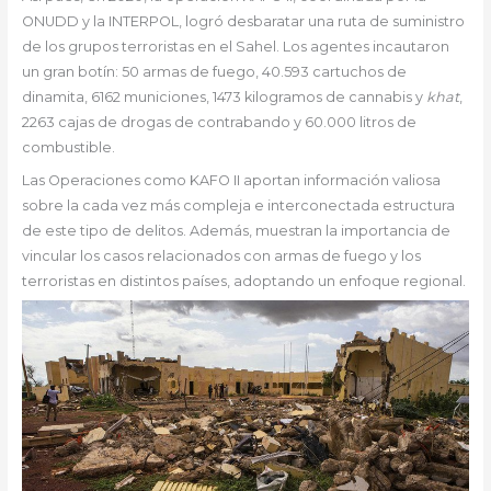
ONUDD y la INTERPOL, logró desbaratar una ruta de suministro
de los grupos terroristas en el Sahel. Los agentes incautaron
un gran botín: 50 armas de fuego, 40.593 cartuchos de
dinamita, 6162 municiones, 1473 kilogramos de cannabis y
khat
,
2263 cajas de drogas de contrabando y 60.000 litros de
combustible.
Las Operaciones como KAFO II aportan información valiosa
sobre la cada vez más compleja e interconectada estructura
de este tipo de delitos. Además, muestran la importancia de
vincular los casos relacionados con armas de fuego y los
terroristas en distintos países, adoptando un enfoque regional.