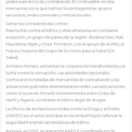
jarabe para la tos de contrabando. El combustible es otra
mercancía con la que trafican los protagonistas: grupos
terroristas, redes criminales y milicias locales.
Cerrar los corredores del crimen
Para luchar contra el tráfico y otras amenazas en constante
evolución, un grupo de países de la región -Burkina Faso, Malí,
Mauritania, Níger y Chad- formaron, con el apoyo de la ONU, la
Fuerza Conjunta del Grupo de los Cinco para el Sahel (G5
Sahel).
Al mismo tiempo, aumentan la cooperación transfronteriza y la
lucha contra la corrupción. Las autoridades nacionales
confiscaron toneladas de mercancías de contrabando y las
actuaciones judiciales desmantelaron redes. Las asociaciones,
como el acuerdo firmado recientemente entre Costa de
Marfil y Nigeria, combaten el tráfico ilegal de drogas.
La Oficina de las Naciones Unidas contra la Droga y el Delito
(ONUDC) es un actor principal en los empeños por reforzar la
seguridad frenando las tentativas de tráfico.
Así pues, en 2020, la operación KAFO II, coordinada por la