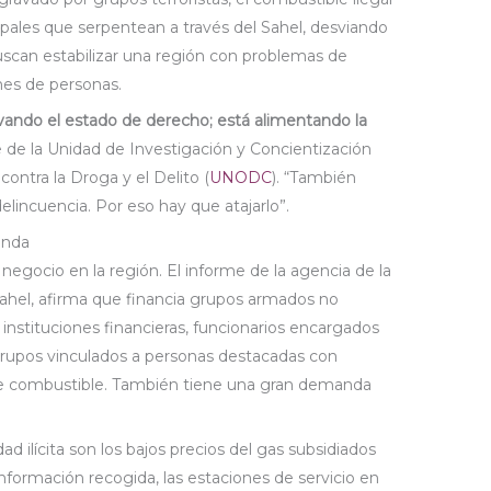
cipales que serpentean a través del Sahel, desviando
uscan estabilizar una región con problemas de
nes de personas.
vando el estado de derecho;
está alimentando la
efe de la Unidad de Investigación y Concientización
contra la Droga y el Delito (
UNODC
). “También
elincuencia. Por eso hay que atajarlo”.
anda
 negocio en la región. El informe de la agencia de la
ahel, afirma que financia grupos armados no
, instituciones financieras, funcionarios encargados
 grupos vinculados a personas destacadas con
de combustible. También tiene una gran demanda
dad ilícita son los bajos precios del gas subsidiados
 información recogida, las estaciones de servicio en