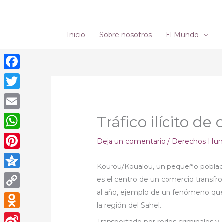
Ir
al
contenido
Inicio
Sobre nosotros
El Mundo
Facebook
Twitter
Email
Tráfico ilícito d
WhatsApp
Deja un comentario
/
Derechos Hu
Pinterest
Kourou/Koualou, un pequeño poblado
Qzone
es el centro de un comercio transfron
al año, ejemplo de un fenómeno que 
Copy
la región del Sahel.
Link
Odnoklassniki
Transportado por redes criminales y 