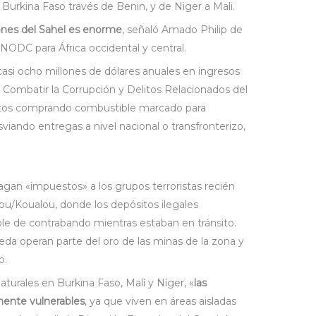
 Burkina Faso través de Benin, y de Niger a Mali.
iones del Sahel es enorme
, señaló Amado Philip de
NODC para África occidental y central.
 casi ocho millones de dólares anuales en ingresos
ra Combatir la Corrupción y Delitos Relacionados del
estos comprando combustible marcado para
viando entregas a nivel nacional o transfronterizo,
agan «impuestos» a los grupos terroristas recién
ou/Koualou, donde los depósitos ilegales
e de contrabando mientras estaban en tránsito.
eda operan parte del oro de las minas de la zona y
o.
aturales en Burkina Faso, Malí y Níger, «
las
mente vulnerables
, ya que viven en áreas aisladas