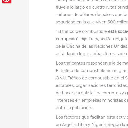
fluye a lo largo de cuatro rutas prin
Sina
millones de dólares de países que b
Weibo
seguridad en la que viven 300 millo
“El tráfico de combustible
está soca
corrupción
”, dijo François Patuel, j
de la Oficina de las Naciones Unidas 
está dando lugar a otras formas de d
Los traficantes responden a la dem
El tráfico de combustible es un gran
ONU, Tráfico de
combustible en el S
estatales, organizaciones terroristas
de hacer cumplir la ley corruptos y
intereses en empresas minoristas 
entre la población.
Los factores que facilitan esta activi
en Argelia, Libia y Nigeria. Según la