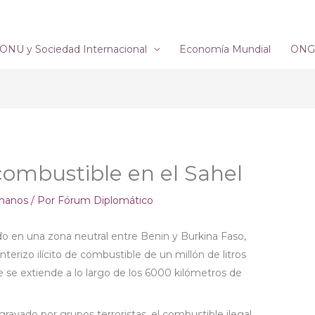
ONU y Sociedad Internacional
Economía Mundial
ONG´
e combustible en el Sahel
manos
/ Por
Fórum Diplomático
 en una zona neutral entre Benin y Burkina Faso,
terizo ilícito de combustible de un millón de litros
se extiende a lo largo de los 6000 kilómetros de
gravado por grupos terroristas, el combustible ilegal