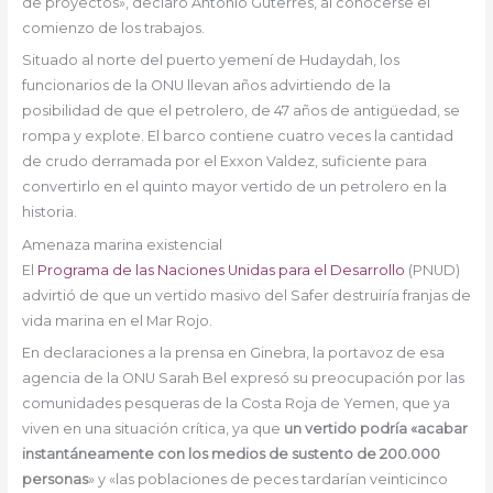
de proyectos», declaró António Guterres, al conocerse el
comienzo de los trabajos.
Situado al norte del puerto yemení de Hudaydah, los
funcionarios de la ONU llevan años advirtiendo de la
posibilidad de que el petrolero, de 47 años de antigüedad, se
rompa y explote. El barco contiene cuatro veces la cantidad
de crudo derramada por el Exxon Valdez, suficiente para
convertirlo en el quinto mayor vertido de un petrolero en la
historia.
Amenaza marina existencial
El
Programa de las Naciones Unidas para el Desarrollo
(PNUD)
advirtió de que un vertido masivo del Safer destruiría franjas de
vida marina en el Mar Rojo.
En declaraciones a la prensa en Ginebra, la portavoz de esa
agencia de la ONU Sarah Bel expresó su preocupación por las
comunidades pesqueras de la Costa Roja de Yemen, que ya
viven en una situación crítica, ya que
un vertido podría «acabar
instantáneamente con los medios de sustento de 200.000
personas
» y «las poblaciones de peces tardarían veinticinco