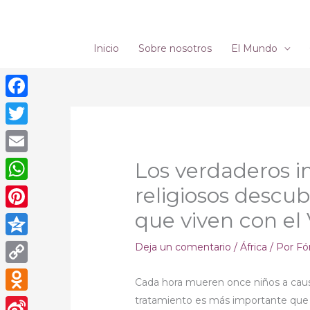
Ir
al
contenido
Inicio
Sobre nosotros
El Mundo
Facebook
Twitter
Email
Los verdaderos in
religiosos descub
WhatsApp
que viven con el
Pinterest
Qzone
Deja un comentario
/
África
/ Por
Fó
Copy
Cada hora mueren once niños a causa
Link
tratamiento es más importante que
Odnoklassniki