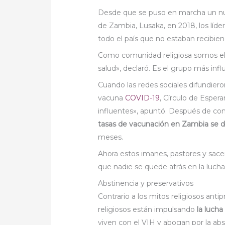
Desde que se puso en marcha un nu
de Zambia, Lusaka, en 2018, los líd
todo el país que no estaban recibiendo
Como comunidad religiosa somos el 
salud», declaró. Es el grupo más inf
Cuando las redes sociales difundier
vacuna
COVID-19
, Círculo de Espera
influentes», apuntó. Después de conv
tasas de vacunación en Zambia se d
meses.
Ahora estos imanes, pastores y sac
que nadie se quede atrás en la luc
Abstinencia y preservativos
Contrario a los mitos religiosos anti
religiosos están impulsando
la lucha
viven con el VIH y abogan por la abs