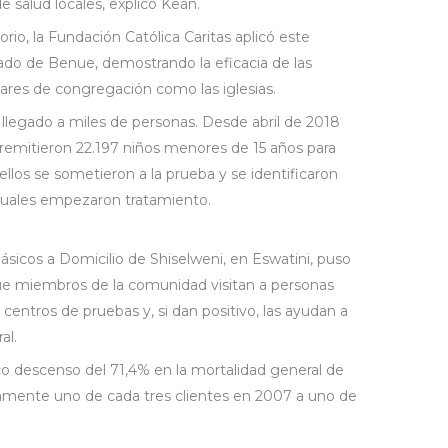
 salud locales, explicó Kean.
rio, la Fundación Católica Caritas aplicó este
ado de Benue, demostrando la eficacia de las
gares de congregación como las iglesias.
 llegado a miles de personas. Desde abril de 2018
remitieron 22.197 niños menores de 15 años para
ellos se sometieron a la prueba y se identificaron
 cuales empezaron tratamiento.
ásicos a Domicilio de Shiselweni, en Eswatini, puso
ue miembros de la comunidad visitan a personas
 centros de pruebas y, si dan positivo, las ayudan a
al.
ico descenso del 71,4% en la mortalidad general de
damente uno de cada tres clientes en 2007 a uno de