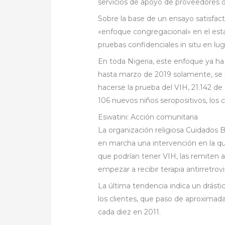
servicios de apoyo de proveedores de
Sobre la base de un ensayo satisfacto
«enfoque congregacional» en el est
pruebas confidenciales in situ en lu
En toda Nigeria, este enfoque ya ha
hasta marzo de 2019 solamente, se 
hacerse la prueba del VIH, 21.142 de 
106 nuevos niños seropositivos, los
Eswatini: Acción comunitaria
La organización religiosa Cuidados B
en marcha una intervención en la q
que podrían tener VIH, las remiten a
empezar a recibir terapia antirretrovir
La última tendencia indica un drást
los clientes, que paso de aproxima
cada diez en 2011.