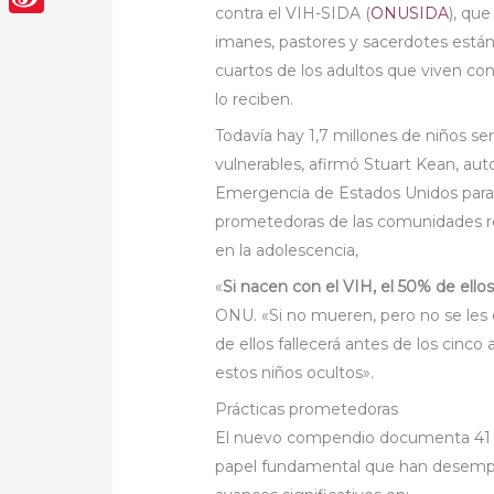
contra el VIH-SIDA (
ONUSIDA
), qu
Sina
imanes, pastores y sacerdotes están
Weibo
cuartos de los adultos que viven con
lo reciben.
Todavía hay 1,7 millones de niños s
vulnerables, afirmó Stuart Kean, au
Emergencia de Estados Unidos para e
prometedoras de las comunidades reli
en la adolescencia,
«
Si nacen con el VIH, el 50% de ello
ONU. «Si no mueren, pero no se les 
de ellos fallecerá antes de los cinc
estos niños ocultos».
Prácticas prometedoras
El nuevo compendio documenta 41 p
papel fundamental que han desempe