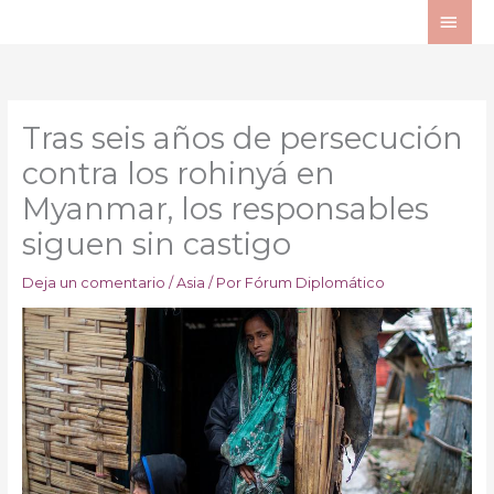
Ir
ME
al
PRI
contenido
Tras seis años de persecución
contra los rohinyá en
Myanmar, los responsables
siguen sin castigo
Deja un comentario
/
Asia
/ Por
Fórum Diplomático