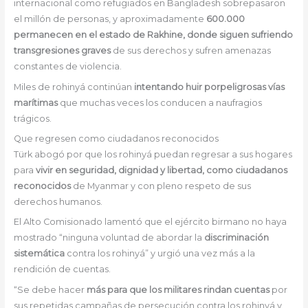
internacional como refugiados en Bangladesh sobrepasaron
el millón de personas, y aproximadamente
600.000
permanecen en el estado de Rakhine, donde siguen sufriendo
transgresiones graves
de sus derechos y sufren amenazas
constantes de violencia.
Miles de rohinyá continúan
intentando huir porpeligrosas vías
marítimas
que muchas veces los conducen a naufragios
trágicos.
Que regresen como ciudadanos reconocidos
Türk abogó por que los rohinyá puedan regresar a sus hogares
para
vivir en seguridad, dignidad y libertad, como ciudadanos
reconocidos
de Myanmar y con pleno respeto de sus
derechos humanos.
El Alto Comisionado lamentó que el ejército birmano no haya
mostrado “ninguna voluntad de abordar la
discriminación
sistemática
contra los rohinyá” y urgió una vez más a la
rendición de cuentas.
“Se debe hacer
más para que los militares rindan cuentas
por
sus repetidas campañas de persecución contra los rohinyá y